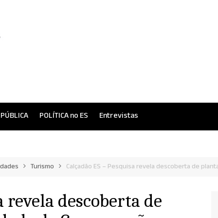
 PÚBLICA
POLÍTICA no ES
Entrevistas
idades
Turismo
Calçadão ES – Pesquisa revela descoberta de plan
a revela descoberta de