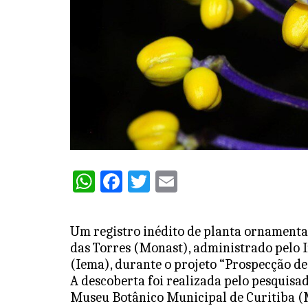
W
F
T
E
h
a
w
m
at
c
itt
ai
Um registro inédito de planta ornamenta
s
e
er
l
das Torres (Monast), administrado pelo 
A
b
(Iema), durante o projeto “Prospecção d
A descoberta foi realizada pelo pesquisa
p
o
Museu Botânico Municipal de Curitiba 