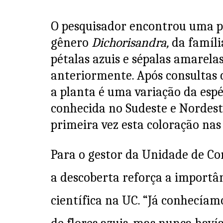
p
o
k
O pesquisador encontrou uma p
gênero
Dichorisandra,
da famíl
pétalas azuis e sépalas amarelas
anteriormente. Após consultas c
a planta é uma variação da esp
conhecida no Sudeste e Nordest
primeira vez esta coloração nas
Para o gestor da Unidade de Co
a descoberta reforça a importâ
científica na UC. “Já conhecía