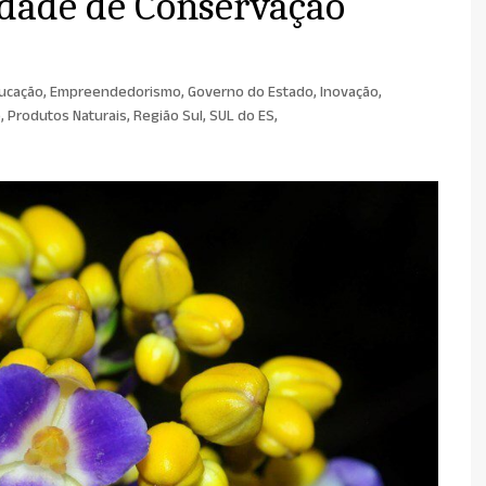
idade de Conservação
ucação
,
Empreendedorismo
,
Governo do Estado
,
Inovação
,
o
,
Produtos Naturais
,
Região Sul
,
SUL do ES
,