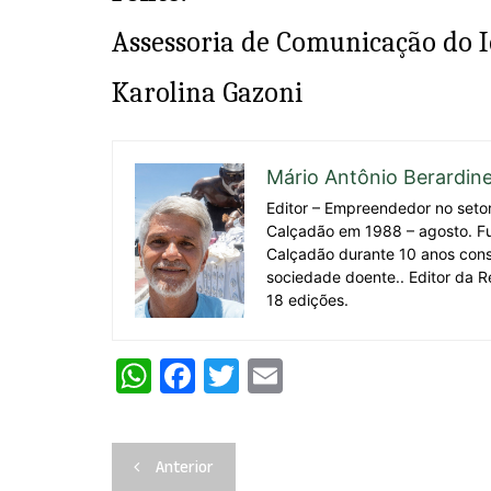
Assessoria de Comunicação do 
Karolina Gazoni
Mário Antônio Berardine
Editor – Empreendedor no seto
Calçadão em 1988 – agosto. F
Calçadão durante 10 anos cons
sociedade doente.. Editor da R
18 edições.
W
F
T
E
h
a
w
m
at
c
itt
ai
Navegação
Anterior
s
e
er
l