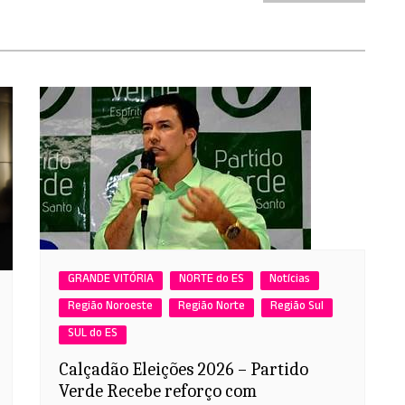
GRANDE VITÓRIA
NORTE do ES
Notícias
Região Noroeste
Região Norte
Região Sul
SUL do ES
Calçadão Eleições 2026 – Partido
Verde Recebe reforço com