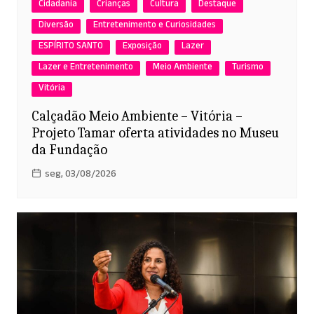
Cidadania
Crianças
Cultura
Destaque
Diversão
Entretenimento e Curiosidades
ESPÍRITO SANTO
Exposição
Lazer
Lazer e Entretenimento
Meio Ambiente
Turismo
Vitória
Calçadão Meio Ambiente – Vitória –
Projeto Tamar oferta atividades no Museu
da Fundação
seg, 03/08/2026