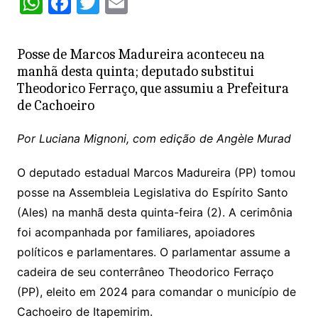
W
F
T
E
h
a
w
m
at
c
itt
ai
Posse de Marcos Madureira aconteceu na
s
e
er
l
manhã desta quinta; deputado substitui
A
b
Theodorico Ferraço, que assumiu a Prefeitura
de Cachoeiro
p
o
p
o
Por Luciana Mignoni, com edição de Angèle Murad
k
O deputado estadual Marcos Madureira (PP) tomou
posse na Assembleia Legislativa do Espírito Santo
(Ales) na manhã desta quinta-feira (2). A cerimônia
foi acompanhada por familiares, apoiadores
políticos e parlamentares. O parlamentar assume a
cadeira de seu conterrâneo Theodorico Ferraço
(PP), eleito em 2024 para comandar o município de
Cachoeiro de Itapemirim.