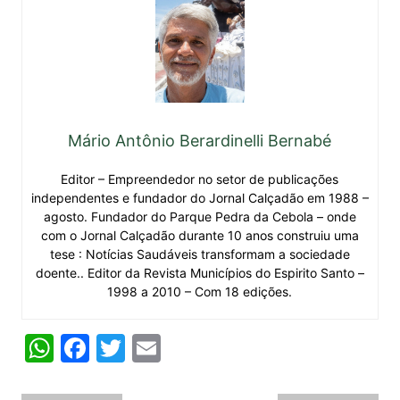
Mário Antônio Berardinelli Bernabé
Editor – Empreendedor no setor de publicações
independentes e fundador do Jornal Calçadão em 1988 –
agosto. Fundador do Parque Pedra da Cebola – onde
com o Jornal Calçadão durante 10 anos construiu uma
tese : Notícias Saudáveis transformam a sociedade
doente.. Editor da Revista Municípios do Espirito Santo –
1998 a 2010 – Com 18 edições.
W
F
T
E
h
a
w
m