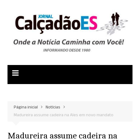
Ir
para
o
conteúdo
Página inicial
Notícias
Madureira assume cadeira na Ales em novo mandato
Madureira assume cadeira na