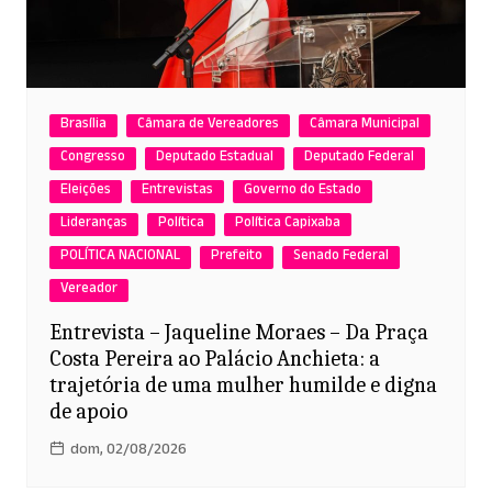
Brasília
Câmara de Vereadores
Câmara Municipal
Congresso
Deputado Estadual
Deputado Federal
Eleições
Entrevistas
Governo do Estado
Lideranças
Política
Política Capixaba
POLÍTICA NACIONAL
Prefeito
Senado Federal
Vereador
Entrevista – Jaqueline Moraes – Da Praça
Costa Pereira ao Palácio Anchieta: a
trajetória de uma mulher humilde e digna
de apoio
dom, 02/08/2026