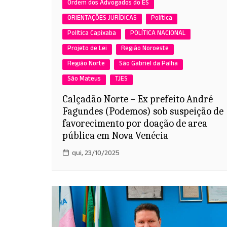
Ordem dos Advogados do ES
ORIENTAÇÕES JURÍDICAS
Política
Política Capixaba
POLÍTICA NACIONAL
Projeto de Lei
Região Noroeste
Região Norte
São Gabriel da Palha
São Mateus
TJES
Calçadão Norte – Ex prefeito André
Fagundes (Podemos) sob suspeição de
favorecimento por doação de area
pública em Nova Venécia
qui, 23/10/2025