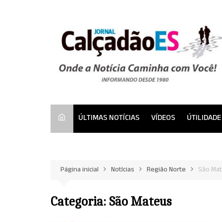
Ir
para
o
conteúdo
ÚLTIMAS NOTÍCIAS
VÍDEOS
ÚTILIDADE
Página inicial
Notícias
Região Norte
São Ma
Categoria:
São Mateus