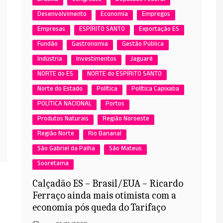
Brasília
Congresso
Deputado Federal
Desenvolvimento
Economia
Empregos
Empresas
ESPÍRITO SANTO
Exportação ES
Fundão
Gastronomia
Gestão Pública
Indústria
Investimentos
Jaguaré
NORTE do ES
NORTE do ESPÍRITO SANTO
Norte do Estado
Política
Política Capixaba
POLÍTICA NACIONAL
Portos
Produtos Naturais
Região Noroeste
Região Norte
Rio Bananal
São Gabriel da Palha
São Mateus
Sooretama
Calçadão ES – Brasil/EUA – Ricardo
Ferraço ainda mais otimista com a
economia pós queda do Tarifaço