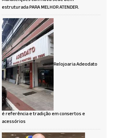
Manutenções com nova sede bem
estruturada PARA MELHOR ATENDER.
Relojoaria Adeodato
é referência e tradição em consertos e
acessórios