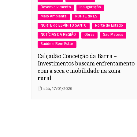
Desenvolvimento
Inauguração
Meio Ambiente
NORTE do ES
NORTE do ESPÍRITO SANTO
Norte do Estado
NOTÍCIAS DA REGIÃO
Obras
São Mateus
Saúde e Bem Estar
Calçadão Conceição da Barra –
Investimentos buscam enfrentamento
com a seca e mobilidade na zona
rural
sáb, 17/01/2026