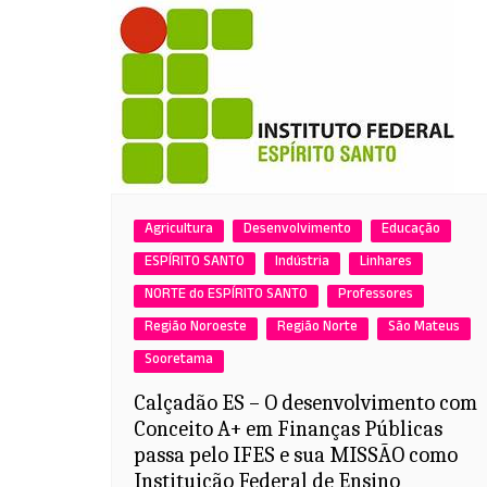
Agricultura
Desenvolvimento
Educação
ESPÍRITO SANTO
Indústria
Linhares
NORTE do ESPÍRITO SANTO
Professores
Região Noroeste
Região Norte
São Mateus
Sooretama
Calçadão ES – O desenvolvimento com
Conceito A+ em Finanças Públicas
passa pelo IFES e sua MISSÃO como
Instituição Federal de Ensino