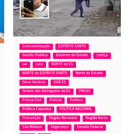
Conscientização
ESPÍRITO SANTO
Gestão Pública
Governo do Estado
Justiça
Lei
Luto
NORTE do ES
NORTE do ESPÍRITO SANTO
Norte do Estado
Nova Venécia
OAB ES
Ordem dos Advogados do ES
PM/ES
Policia Civil
Policial
Política
Política Capixaba
POLÍTICA NACIONAL
Prevenção
Região Noroeste
Região Norte
São Mateus
Segurança
Senado Federal