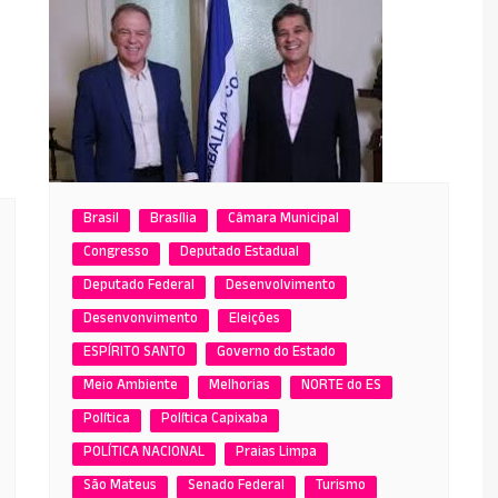
Brasil
Brasília
Câmara Municipal
Congresso
Deputado Estadual
Deputado Federal
Desenvolvimento
Desenvonvimento
Eleições
ESPÍRITO SANTO
Governo do Estado
Meio Ambiente
Melhorias
NORTE do ES
Política
Política Capixaba
POLÍTICA NACIONAL
Praias Limpa
São Mateus
Senado Federal
Turismo