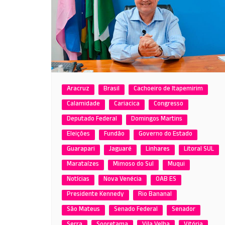
Aracruz
Brasil
Cachoeiro de Itapemirim
Calamidade
Cariacica
Congresso
Deputado Federal
Domingos Martins
Eleições
Fundão
Governo do Estado
Guarapari
Jaguaré
Linhares
Litoral SUL
Marataízes
Mimoso do Sul
Muqui
Notícias
Nova Venécia
OAB ES
Presidente Kennedy
Rio Bananal
São Mateus
Senado Federal
Senador