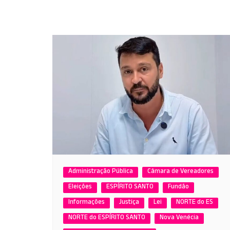
Administração Pública
Câmara de Vereadores
Eleições
ESPÍRITO SANTO
Fundão
Informações
Justiça
Lei
NORTE do ES
NORTE do ESPÍRITO SANTO
Nova Venécia