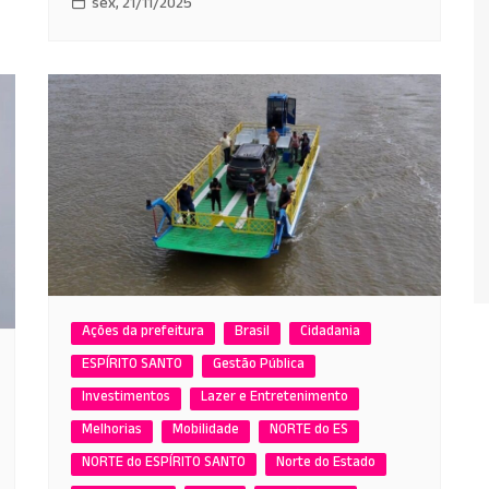
sex, 21/11/2025
Ações da prefeitura
Brasil
Cidadania
ESPÍRITO SANTO
Gestão Pública
Investimentos
Lazer e Entretenimento
Melhorias
Mobilidade
NORTE do ES
NORTE do ESPÍRITO SANTO
Norte do Estado