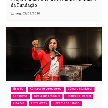
da Fundação
seg, 03/08/2026
Brasília
Câmara de Vereadores
Câmara Municipal
Congresso
Deputado Estadual
Deputado Federal
Eleições
Entrevistas
Governo do Estado