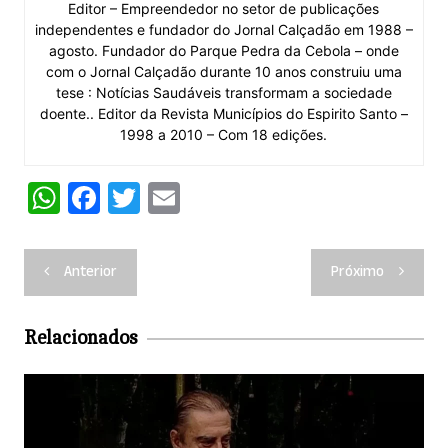
Editor – Empreendedor no setor de publicações
independentes e fundador do Jornal Calçadão em 1988 –
agosto. Fundador do Parque Pedra da Cebola – onde
com o Jornal Calçadão durante 10 anos construiu uma
tese : Notícias Saudáveis transformam a sociedade
doente.. Editor da Revista Municípios do Espirito Santo –
1998 a 2010 – Com 18 edições.
W
F
T
E
h
a
w
m
at
c
itt
ai
Navegação
Anterior
Próximo
s
e
er
l
de
A
b
Post
Relacionados
p
o
p
o
k