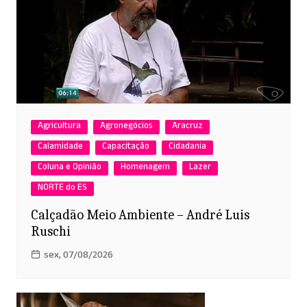
Agricultura
Agronegócios
Aracruz
Calamidade
Capacitação
Cidadania
Coluna e Opinião
Homenagem
Lazer
NORTE do ES
Calçadão Meio Ambiente – André Luis
Ruschi
sex, 07/08/2026