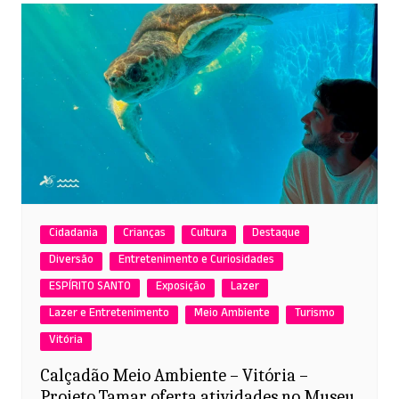
Cidadania
Crianças
Cultura
Destaque
Diversão
Entretenimento e Curiosidades
ESPÍRITO SANTO
Exposição
Lazer
Lazer e Entretenimento
Meio Ambiente
Turismo
Vitória
Calçadão Meio Ambiente – Vitória –
Projeto Tamar oferta atividades no Museu