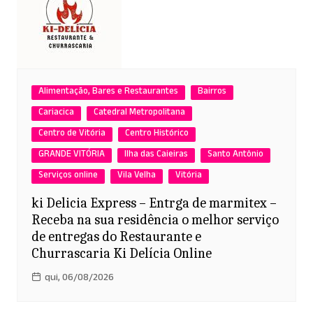
Alimentação, Bares e Restaurantes
Bairros
Cariacica
Catedral Metropolitana
Centro de Vitória
Centro Histórico
GRANDE VITÓRIA
Ilha das Caieiras
Santo Antônio
Serviços online
Vila Velha
Vitória
ki Delicia Express – Entrga de marmitex –
Receba na sua residência o melhor serviço
de entregas do Restaurante e
Churrascaria Ki Delícia Online
qui, 06/08/2026