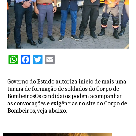
W
F
T
E
h
a
w
m
at
c
itt
ai
Governo do Estado autoriza início de mais uma
s
e
er
l
turma de formação de soldados do Corpo de
A
b
BombeirosOs candidatos podem acompanhar
as convocações e exigências no site do Corpo de
p
o
Bombeiros, veja abaixo.
p
o
k