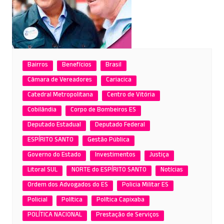
Bairros
Benefícios
Brasil
Câmara de Vereadores
Cariacica
Catedral Metropolitana
Centro de Vitória
Cobilândia
Corpo de Bombeiros ES
Deputado Estadual
Deputado Federal
ESPÍRITO SANTO
Gestão Pública
Governo do Estado
Investimentos
Justiça
Litoral SUL
NORTE do ESPÍRITO SANTO
Notícias
Ordem dos Advogados do ES
Policia Militar ES
Policial
Política
Política Capixaba
POLÍTICA NACIONAL
Prestação de Serviços