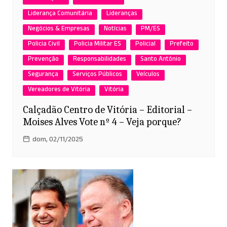
Liderança Comunitária
Lideranças
Negócios & Empresas
Notícias
PM/ES
Policia Civil
Policia Militar ES
Policial
Prefeito
Prevenção
Responsabilidades
Santo Antônio
Segurança
Serviços Públicos
Veículos
Vereadores de Vitória
Vitória
Calçadão Centro de Vitória – Editorial –
Moises Alves Vote nº 4 – Veja porque?
dom, 02/11/2025