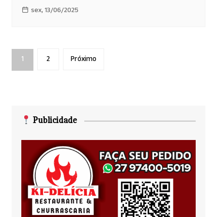
sex, 13/06/2025
Paginação
1
2
Próximo
de
posts
Publicidade