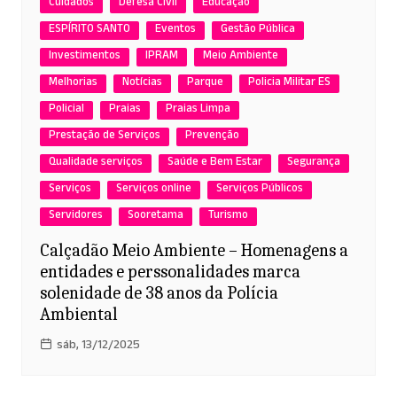
Cuidados
Defesa Civil
Educação
ESPÍRITO SANTO
Eventos
Gestão Pública
Investimentos
IPRAM
Meio Ambiente
Melhorias
Notícias
Parque
Policia Militar ES
Policial
Praias
Praias Limpa
Prestação de Serviços
Prevenção
Qualidade serviços
Saúde e Bem Estar
Segurança
Serviços
Serviços online
Serviços Públicos
Servidores
Sooretama
Turismo
Calçadão Meio Ambiente – Homenagens a
entidades e perssonalidades marca
solenidade de 38 anos da Polícia
Ambiental
sáb, 13/12/2025