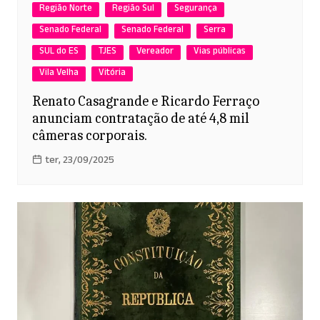
Região Norte
Região Sul
Segurança
Senado Federal
Senado Federal
Serra
SUL do ES
TJES
Vereador
Vias públicas
Vila Velha
Vitória
Renato Casagrande e Ricardo Ferraço
anunciam contratação de até 4,8 mil
câmeras corporais.
ter, 23/09/2025