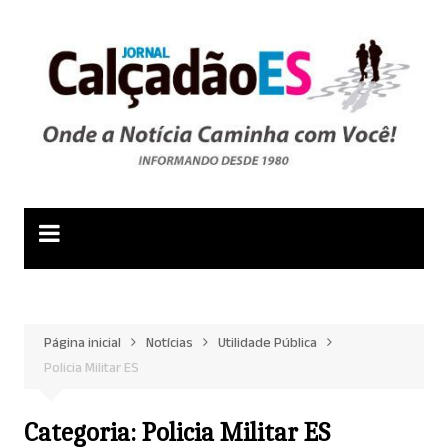
Ir
para
o
conteúdo
Página inicial
Notícias
Utilidade Pública
Policia Militar ES
Categoria:
Policia Militar ES