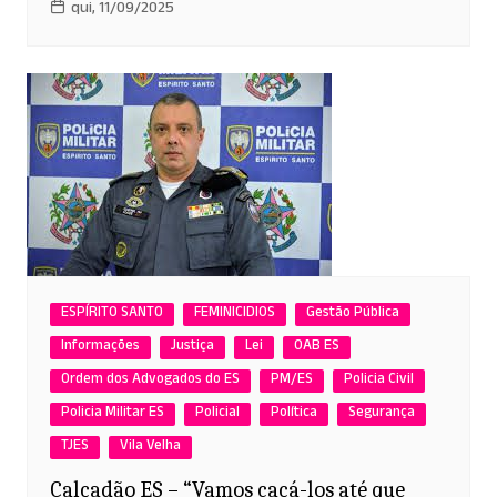
qui, 11/09/2025
ESPÍRITO SANTO
FEMINICIDIOS
Gestão Pública
Informações
Justiça
Lei
OAB ES
Ordem dos Advogados do ES
PM/ES
Policia Civil
Policia Militar ES
Policial
Política
Segurança
TJES
Vila Velha
Calçadão ES – “Vamos caçá-los até que