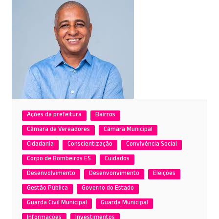
Ações da prefeitura
Bairros
Câmara de Vereadores
Câmara Municipal
Cidadania
Conscientização
Convivência Social
Corpo de Bombeiros ES
Cuidados
Desenvolvimento
Desenvonvimento
Eleições
Gestão Pública
Governo do Estado
Guarda Civil Municipal
Guarda Municipal
Informações
Investimentos