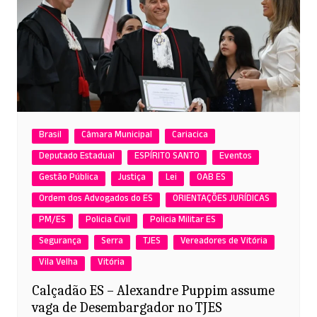
Brasil
Câmara Municipal
Cariacica
Deputado Estadual
ESPÍRITO SANTO
Eventos
Gestão Pública
Justiça
Lei
OAB ES
Ordem dos Advogados do ES
ORIENTAÇÕES JURÍDICAS
PM/ES
Policia Civil
Policia Militar ES
Segurança
Serra
TJES
Vereadores de Vitória
Vila Velha
Vitória
Calçadão ES – Alexandre Puppim assume
vaga de Desembargador no TJES