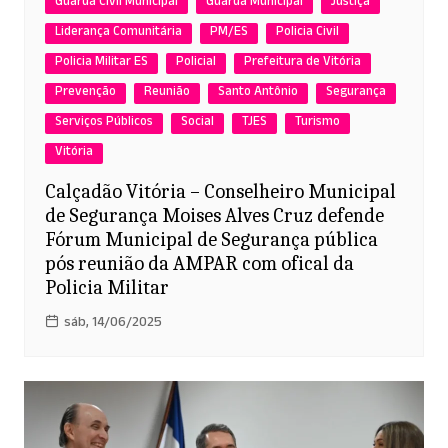
Guarda Civil Municipal
Guarda Municipal
Justiça
Liderança Comunitária
PM/ES
Policia Civil
Policia Militar ES
Policial
Prefeitura de Vitória
Prevenção
Reunião
Santo Antônio
Segurança
Serviços Públicos
Social
TJES
Turismo
Vitória
Calçadão Vitória – Conselheiro Municipal
de Segurança Moises Alves Cruz defende
Fórum Municipal de Segurança pública
pós reunião da AMPAR com ofical da
Policia Militar
sáb, 14/06/2025