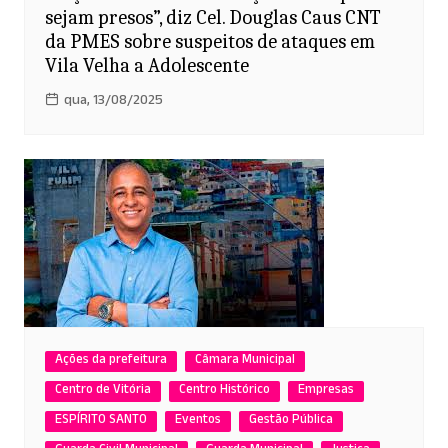
sejam presos”, diz Cel. Douglas Caus CNT
da PMES sobre suspeitos de ataques em
Vila Velha a Adolescente
qua, 13/08/2025
Ações da prefeitura
Câmara Municipal
Centro de Vitória
Centro Histórico
Empresas
ESPÍRITO SANTO
Eventos
Gestão Pública