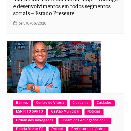
e desenvolvimentos em todos segmentos
sociais – Estado Presente
ter, 16/06/2026
Bairros
Centro de Vitória
Cidadania
Cuidados
ESPÍRITO SANTO
Gestão Municipal
Notícias
Ordem dos Advogados
Ordem dos Advogados do ES
Policia Militar ES
Policial
Prefeitura de Vitória