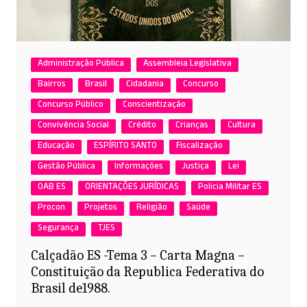
Administração Pública
Assembleia Legislativa
Bairros
Brasil
Cidadania
Concurso
Concurso Público
Conscientização
Convivência Social
Crédito
Crianças
Cultura
Educação
ESPÍRITO SANTO
Fiscalização
Gestão Pública
Informações
Justiça
Lei
OAB ES
ORIENTAÇÕES JURÍDICAS
Policia Militar ES
Procon
Projetos
Religião
Saúde
Segurança
TJES
Calçadão ES -Tema 3 – Carta Magna –
Constituição da Republica Federativa do
Brasil de1988.