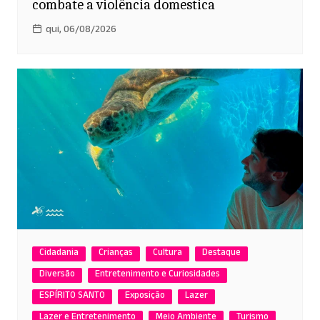
combate a violência domestica
qui, 06/08/2026
Cidadania
Crianças
Cultura
Destaque
Diversão
Entretenimento e Curiosidades
ESPÍRITO SANTO
Exposição
Lazer
Lazer e Entretenimento
Meio Ambiente
Turismo