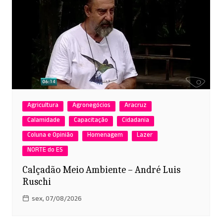
Agricultura
Agronegócios
Aracruz
Calamidade
Capacitação
Cidadania
Coluna e Opinião
Homenagem
Lazer
NORTE do ES
Calçadão Meio Ambiente – André Luis
Ruschi
sex, 07/08/2026