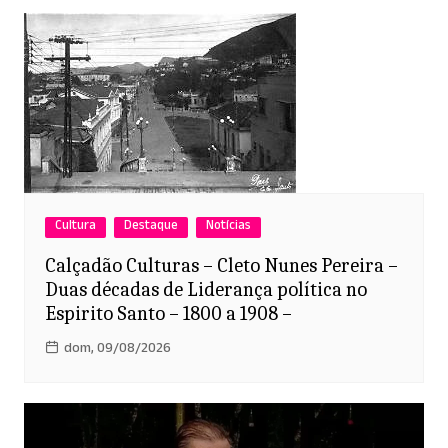
p
o
k
Cultura
Destaque
Notícias
Calçadão Culturas – Cleto Nunes Pereira –
Duas décadas de Liderança política no
Espirito Santo – 1800 a 1908 –
dom, 09/08/2026