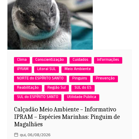
Clima
Conscientização
Cuidados
Informações
IPRAM
Litoral SUL
Meio Ambiente
NORTE do ESPÍRITO SANTO
Pinguins
Prevenção
Reabilitação
Região Sul
SUL do ES
SUL do ESPÍRITO SANTO
Utilidade Pública
Calçadão Meio Ambiente – Informativo
IPRAM – Espécies Marinhas: Pinguim de
Magalhães
qui, 06/08/2026