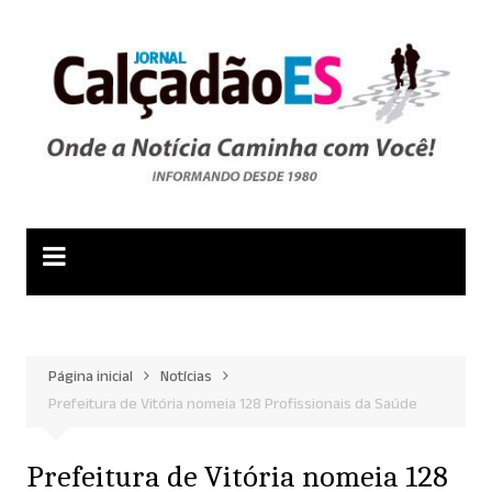
Ir
para
o
conteúdo
Página inicial
Notícias
Prefeitura de Vitória nomeia 128 Profissionais da Saúde
Prefeitura de Vitória nomeia 128