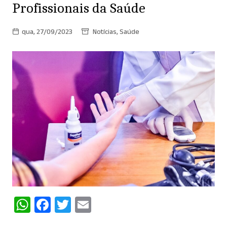
Profissionais da Saúde
qua, 27/09/2023
Notícias
,
Saúde
W
F
T
E
h
a
w
m