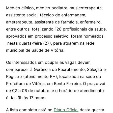
at
c
itt
ai
Médico clínico, médico pediatra, musicoterapeuta,
s
e
er
l
assistente social, técnico de enfermagem,
A
b
arteterapeuta, assistente de farmácia, enfermeiro,
p
o
entre outros, totalizando 128 profissionais da saúde,
p
o
aprovados em processo seletivo, foram nomeados,
k
nesta quarta-feira (27), para atuarem na rede
municipal de Saúde de Vitória.
Os interessados em ocupar as vagas devem
comparecer à Gerência de Recrutamento, Seleção e
Registro (atendimento RH), localizada na sede da
Prefeitura de Vitória, em Bento Ferreira. O prazo vai
de 02 a 06 de outubro, e o horário de atendimento
é das 9h às 17 horas.
A lista completa está no
Diário Oficial
desta quarta-