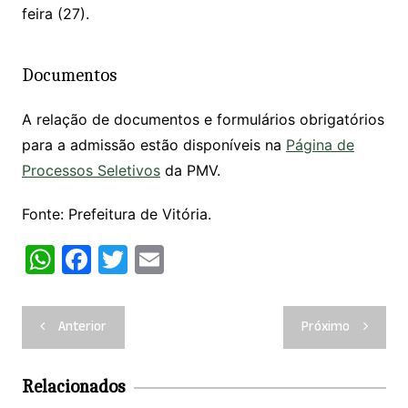
feira (27).
Documentos
A relação de documentos e formulários obrigatórios
para a admissão estão disponíveis na
Página de
Processos Seletivos
da PMV.
Fonte: Prefeitura de Vitória.
W
F
T
E
h
a
w
m
at
c
itt
ai
Navegação
Anterior
Próximo
s
e
er
l
de
A
b
Post
Relacionados
p
o