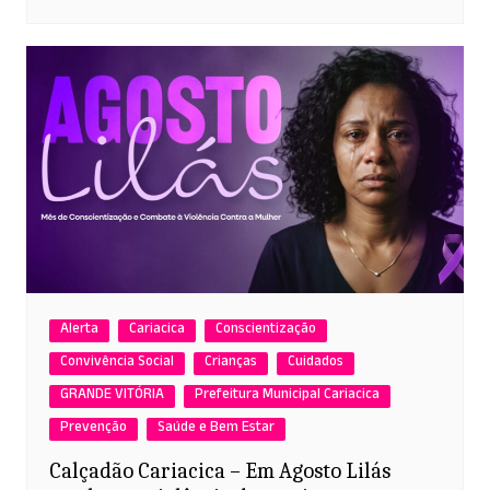
Alerta
Cariacica
Conscientização
Convivência Social
Crianças
Cuidados
GRANDE VITÓRIA
Prefeitura Municipal Cariacica
Prevenção
Saúde e Bem Estar
Calçadão Cariacica – Em Agosto Lilás