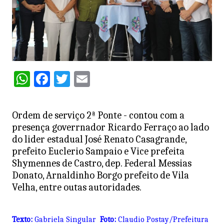
W
F
T
E
h
a
w
m
at
c
itt
ai
Ordem de serviço 2ª Ponte - contou com a
s
e
er
l
presença goverrnador Ricardo Ferraço ao lado
A
b
do lider estadual José Renato Casagrande,
prefeito Euclerio Sampaio e Vice prefeita
p
o
Shymennes de Castro, dep. Federal Messias
p
o
Donato, Arnaldinho Borgo prefeito de Vila
k
Velha, entre outas autoridades.
Texto:
Gabriela Singular
Foto:
Claudio Postay/Prefeitura