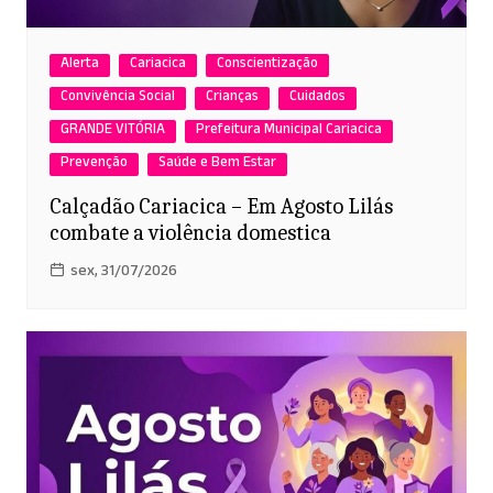
Alerta
Cariacica
Conscientização
Convivência Social
Crianças
Cuidados
GRANDE VITÓRIA
Prefeitura Municipal Cariacica
Prevenção
Saúde e Bem Estar
Calçadão Cariacica – Em Agosto Lilás
combate a violência domestica
sex, 31/07/2026