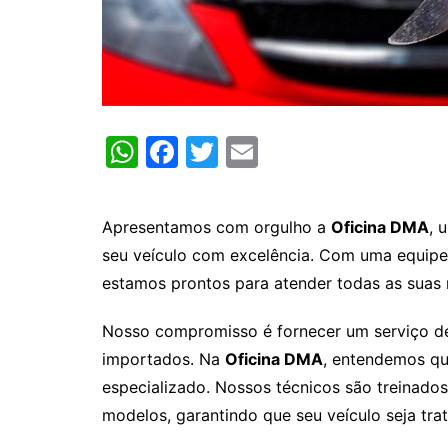
W
F
T
E
h
a
w
m
at
c
itt
ai
Apresentamos com orgulho a
Oficina DMA
, 
s
e
er
l
seu veículo com excelência. Com uma equipe 
A
b
estamos prontos para atender todas as suas
p
o
Nosso compromisso é fornecer um serviço de 
p
o
importados. Na
Oficina DMA
, entendemos qu
k
especializado. Nossos técnicos são treinad
modelos, garantindo que seu veículo seja tra