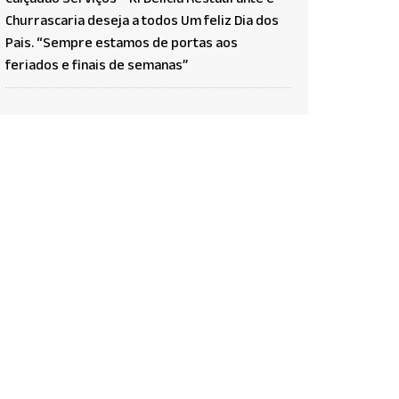
Calçadão Serviços – Ki Delícia Restaurante e
Churrascaria deseja a todos Um feliz Dia dos
Pais. “Sempre estamos de portas aos
feriados e finais de semanas”