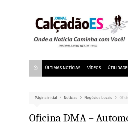
Ir
para
o
conteúdo
ÚLTIMAS NOTÍCIAS
VÍDEOS
ÚTILIDADE
Página inicial
Notícias
Negócios Locais
Ofic
Oficina DMA – Automo