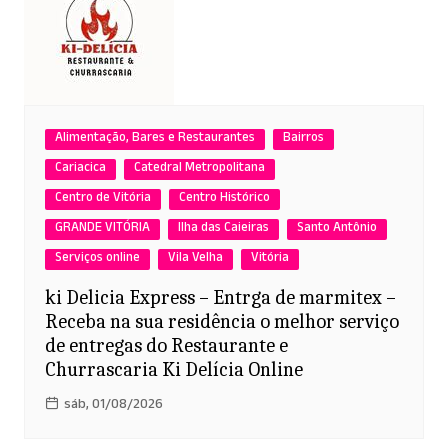
Alimentação, Bares e Restaurantes
Bairros
Cariacica
Catedral Metropolitana
Centro de Vitória
Centro Histórico
GRANDE VITÓRIA
Ilha das Caieiras
Santo Antônio
Serviços online
Vila Velha
Vitória
ki Delicia Express – Entrga de marmitex –
Receba na sua residência o melhor serviço
de entregas do Restaurante e
Churrascaria Ki Delícia Online
sáb, 01/08/2026