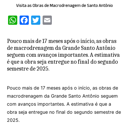
Visita as Obras de Macrodrenagem de Santo Antônio
W
F
T
E
h
a
w
m
at
c
itt
ai
Pouco mais de 17 meses após o início, as obras
s
e
er
l
de macrodrenagem da Grande Santo Antônio
A
b
seguem com avanços importantes. A estimativa
é que a obra seja entregue no final do segundo
p
o
semestre de 2025.
p
o
k
Pouco mais de 17 meses após o início, as obras de
macrodrenagem da Grande Santo Antônio seguem
com avanços importantes. A estimativa é que a
obra seja entregue no final do segundo semestre de
2025.