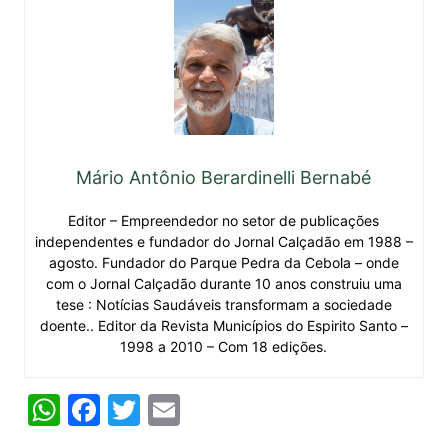
Mário Antônio Berardinelli Bernabé
Editor – Empreendedor no setor de publicações
independentes e fundador do Jornal Calçadão em 1988 –
agosto. Fundador do Parque Pedra da Cebola – onde
com o Jornal Calçadão durante 10 anos construiu uma
tese : Notícias Saudáveis transformam a sociedade
doente.. Editor da Revista Municípios do Espirito Santo –
1998 a 2010 – Com 18 edições.
W
F
T
E
h
a
w
m