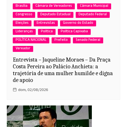
Brasília
Câmara de Vereadores
Câmara Municipal
Congresso
Deputado Estadual
Deputado Federal
Eleições
Entrevistas
Governo do Estado
Lideranças
Política
Política Capixaba
POLÍTICA NACIONAL
Prefeito
Senado Federal
Vereador
Entrevista – Jaqueline Moraes – Da Praça
Costa Pereira ao Palácio Anchieta: a
trajetória de uma mulher humilde e digna
de apoio
dom, 02/08/2026