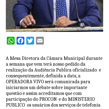
W
F
T
E
h
a
w
m
at
c
itt
ai
A Mesa Diretora da Câmara Municipal durante
s
e
er
l
a semana que vem terá nosso pedido da
A
b
realização da Audiência Publica oficializado e
consequentemente, definida a data, a
p
o
OPERADORA VIVO será comunicada para
p
o
iniciarmos um debate sobre importante
k
questão e assim acreditamos que com
participação do PROCON e do MINISTERIO
PUBLICO os usuários dos serviços de telefonia