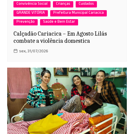
Convivência Social
Crianças
Cuidados
GRANDE VITÓRIA
Prefeitura Municipal Cariacica
Prevenção
Saúde e Bem Estar
Calçadão Cariacica – Em Agosto Lilás
combate a violência domestica
sex, 31/07/2026