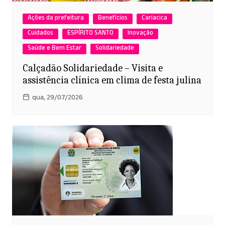
Ações da prefeitura
Benefícios
Cariacica
Cuidados
ESPÍRITO SANTO
Inovação
Saúde e Bem Estar
Solidariedade
Calçadão Solidariedade – Visita e
assistência clínica em clima de festa julina
qua, 29/07/2026