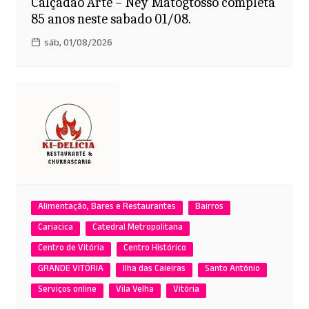
Calçadão Arte – Ney Matogtosso completa
85 anos neste sabado 01/08.
sáb, 01/08/2026
Alimentação, Bares e Restaurantes
Bairros
Cariacica
Catedral Metropolitana
Centro de Vitória
Centro Histórico
GRANDE VITÓRIA
Ilha das Caieiras
Santo Antônio
Serviços online
Vila Velha
Vitória