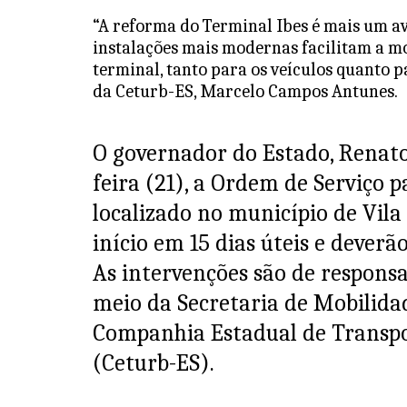
at
c
itt
ai
“A reforma do Terminal Ibes é mais um av
s
e
er
l
instalações mais modernas facilitam a m
A
b
terminal, tanto para os veículos quanto p
da Ceturb-ES, Marcelo Campos Antunes.
p
o
p
o
O governador do Estado, Renato
k
feira (21), a Ordem de Serviço p
localizado no município de Vila
início em 15 dias úteis e deverã
As intervenções são de responsa
meio da Secretaria de Mobilida
Companhia Estadual de Transpor
(Ceturb-ES).