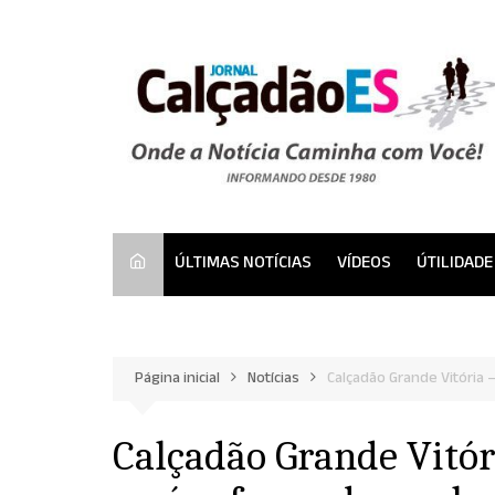
Ir
para
o
conteúdo
ÚLTIMAS NOTÍCIAS
VÍDEOS
ÚTILIDADE
Página inicial
Notícias
Calçadão Grande Vitória –
Calçadão Grande Vitór