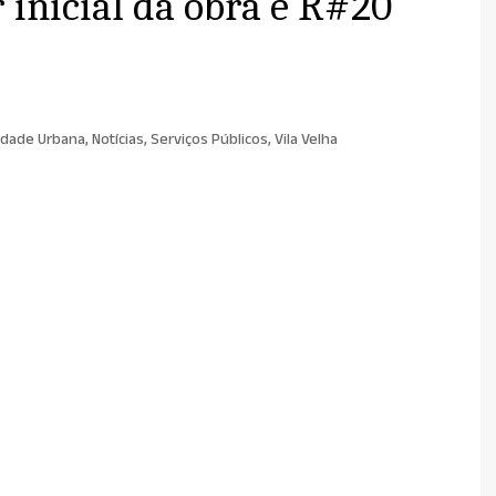
 inicial da obra é R#20
idade Urbana
,
Notícias
,
Serviços Públicos
,
Vila Velha