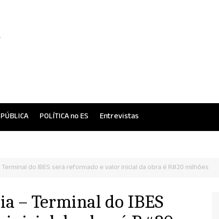
 PÚBLICA
POLÍTICA no ES
Entrevistas
 Terminal do IBES será reformado e valor inicial da obra é R#20 milhões
ia – Terminal do IBES