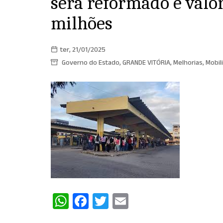
será reformado e valor
milhões
ter, 21/01/2025
Governo do Estado
,
GRANDE VITÓRIA
,
Melhorias
,
Mobil
W
F
T
E
h
a
w
m