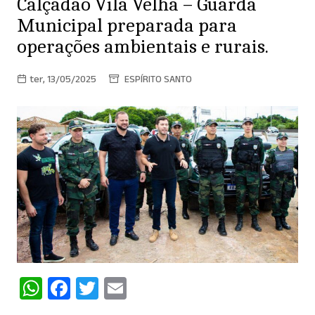
Calçadão Vila Velha – Guarda
Municipal preparada para
operações ambientais e rurais.
ter, 13/05/2025
ESPÍRITO SANTO
W
F
T
E
h
a
w
m