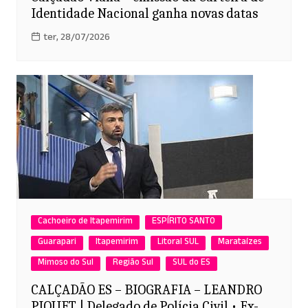
Identidade Nacional ganha novas datas
ter, 28/07/2026
Cachoeiro de Itapemirim
ESPÍRITO SANTO
Guarapari
Itapemirim
Litoral SUL
Marataízes
Mimoso do Sul
Região Sul
SUL do ES
CALÇADÃO ES – BIOGRAFIA – LEANDRO
PIQUET | Delegado de Polícia Civil • Ex-