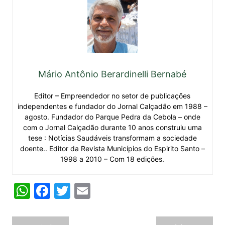
Mário Antônio Berardinelli Bernabé
Editor – Empreendedor no setor de publicações
independentes e fundador do Jornal Calçadão em 1988 –
agosto. Fundador do Parque Pedra da Cebola – onde
com o Jornal Calçadão durante 10 anos construiu uma
tese : Notícias Saudáveis transformam a sociedade
doente.. Editor da Revista Municípios do Espirito Santo –
1998 a 2010 – Com 18 edições.
W
F
T
E
h
a
w
m
at
c
itt
ai
Navegação