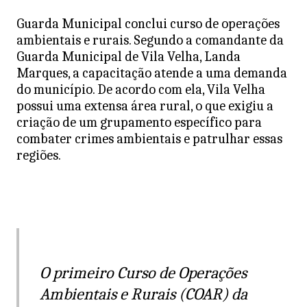
at
c
itt
ai
Guarda Municipal conclui curso de operações
s
e
er
l
ambientais e rurais. Segundo a comandante da
A
b
Guarda Municipal de Vila Velha, Landa
Marques, a capacitação atende a uma demanda
p
o
do município. De acordo com ela, Vila Velha
p
o
possui uma extensa área rural, o que exigiu a
k
criação de um grupamento específico para
combater crimes ambientais e patrulhar essas
regiões.
O primeiro Curso de Operações
Ambientais e Rurais (COAR) da