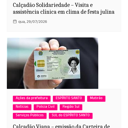
Calçadão Solidariedade – Visita e
assistência clínica em clima de festa julina
qua, 29/07/2026
Ações da prefeitura
ESPÍRITO SANTO
Mutirão
Notícias
Policia Civil
Região Sul
Serviços Públicos
SUL do ESPÍRITO SANTO
Calçadão Viana – emissão da Carteira de