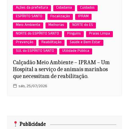
Ações da prefeitura
Cidadania
Cuidados
ESPÍRITO SANTO
Fiscalização
IPRAM
Meio Ambiente
Melhorias
NORTE do ES
NORTE do ESPÍRITO SANTO
Pinguins
Praias Limpa
Prevenção
Reabilitação
Saúde e Bem Estar
SUL do ESPÍRITO SANTO
Utilidade Pública
Calçadão Meio Ambiente – IPRAM – Um
Hospital a serviço de animais marinhos
que necessitam de reabilitação.
sáb, 25/07/2026
Publicidade