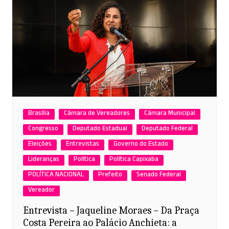
Brasília
Câmara de Vereadores
Câmara Municipal
Congresso
Deputado Estadual
Deputado Federal
Eleições
Entrevistas
Governo do Estado
Lideranças
Política
Política Capixaba
POLÍTICA NACIONAL
Prefeito
Senado Federal
Vereador
Entrevista – Jaqueline Moraes – Da Praça
Costa Pereira ao Palácio Anchieta: a