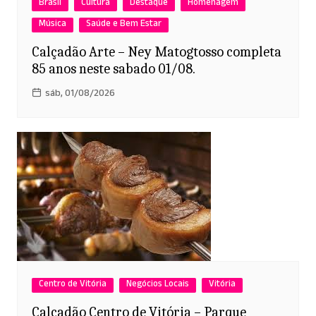
Brasil
Cultura
Destaque
Homenagem
Música
Saúde e Bem Estar
Calçadão Arte – Ney Matogtosso completa
85 anos neste sabado 01/08.
sáb, 01/08/2026
Centro de Vitória
Negócios Locais
Vitória
Calçadão Centro de Vitória – Parque