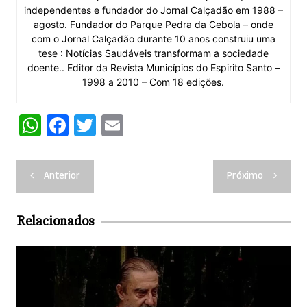
independentes e fundador do Jornal Calçadão em 1988 –
agosto. Fundador do Parque Pedra da Cebola – onde
com o Jornal Calçadão durante 10 anos construiu uma
tese : Notícias Saudáveis transformam a sociedade
doente.. Editor da Revista Municípios do Espirito Santo –
1998 a 2010 – Com 18 edições.
W
F
T
E
h
a
w
m
at
c
itt
ai
Navegação
Anterior
Próximo
s
e
er
l
de
A
b
Post
Relacionados
p
o
p
o
k