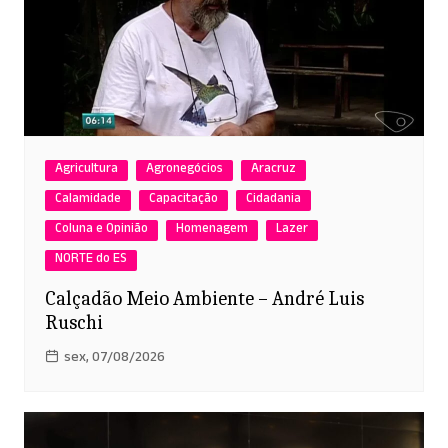
Agricultura
Agronegócios
Aracruz
Calamidade
Capacitação
Cidadania
Coluna e Opinião
Homenagem
Lazer
NORTE do ES
Calçadão Meio Ambiente – André Luis
Ruschi
sex, 07/08/2026