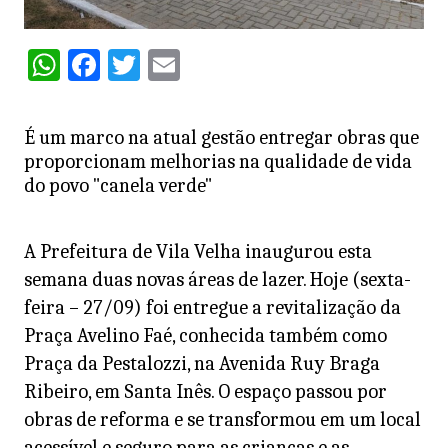
W
F
T
E
h
a
w
m
at
c
itt
ai
É um marco na atual gestão entregar obras que
s
e
er
l
proporcionam melhorias na qualidade de vida
A
b
do povo "canela verde"
p
o
p
o
A Prefeitura de Vila Velha inaugurou esta
semana duas novas áreas de lazer. Hoje (sexta-
k
feira – 27/09) foi entregue a revitalização da
Praça Avelino Faé, conhecida também como
Praça da Pestalozzi, na Avenida Ruy Braga
Ribeiro, em Santa Inês. O espaço passou por
obras de reforma e se transformou em um local
acessível e seguro para as crianças e as