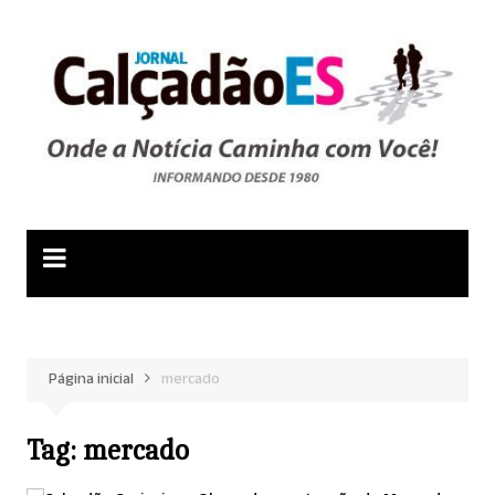
Ir
para
o
conteúdo
Página inicial
mercado
Tag:
mercado