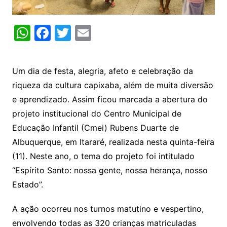
W
F
T
E
h
a
w
m
at
c
itt
ai
Um dia de festa, alegria, afeto e celebração da
s
e
er
l
riqueza da cultura capixaba, além de muita diversão
A
b
e aprendizado. Assim ficou marcada a abertura do
p
o
projeto institucional do Centro Municipal de
p
o
Educação Infantil (
Cmei
) Rubens Duarte de
k
Albuquerque, em Itararé, realizada nesta quinta-feira
(11). Neste ano, o tema do projeto foi intitulado
“Espírito Santo: nossa gente, nossa herança, nosso
Estado”.
A ação ocorreu nos turnos matutino e vespertino,
envolvendo todas as 320 crianças matriculadas