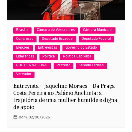
Brasília
Câmara de Vereadores
Câmara Municipal
Congresso
Deputado Estadual
Deputado Federal
Eleições
Entrevistas
Governo do Estado
Lideranças
Política
Política Capixaba
POLÍTICA NACIONAL
Prefeito
Senado Federal
Vereador
Entrevista – Jaqueline Moraes – Da Praça
Costa Pereira ao Palácio Anchieta: a
trajetória de uma mulher humilde e digna
de apoio
dom, 02/08/2026