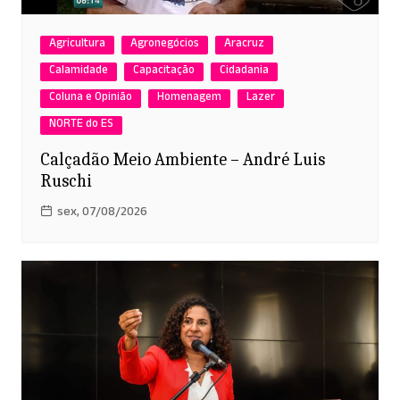
Agricultura
Agronegócios
Aracruz
Calamidade
Capacitação
Cidadania
Coluna e Opinião
Homenagem
Lazer
NORTE do ES
Calçadão Meio Ambiente – André Luis
Ruschi
sex, 07/08/2026