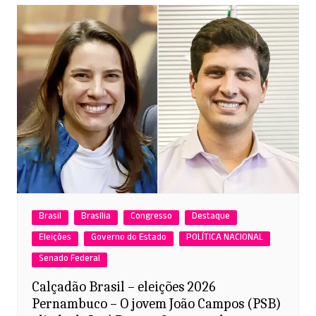
Brasil
Brasília
Congresso
Destaque
Eleições
Governo do Estado
POLÍTICA NACIONAL
Senado Federal
Calçadão Brasil – eleições 2026
Pernambuco – O jovem João Campos (PSB)