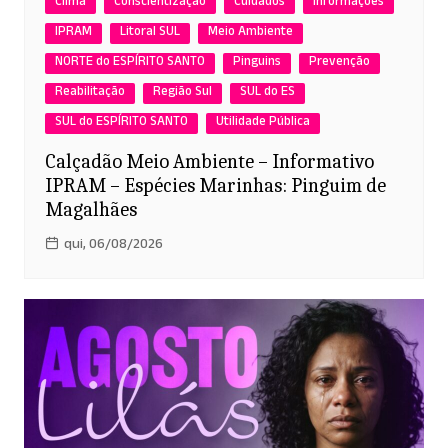
Clima
Conscientização
Cuidados
Informações
IPRAM
Litoral SUL
Meio Ambiente
NORTE do ESPÍRITO SANTO
Pinguins
Prevenção
Reabilitação
Região Sul
SUL do ES
SUL do ESPÍRITO SANTO
Utilidade Pública
Calçadão Meio Ambiente – Informativo
IPRAM – Espécies Marinhas: Pinguim de
Magalhães
qui, 06/08/2026