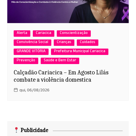
Alerta
Cariacica
Conscientização
Convivência Social
Crianças
Cuidados
GRANDE VITÓRIA
Prefeitura Municipal Cariacica
Prevenção
Saúde e Bem Estar
Calçadão Cariacica – Em Agosto Lilás
combate a violência domestica
qui, 06/08/2026
Publicidade