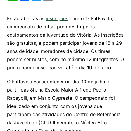
h
a
w
m
at
c
itt
ai
Estão abertas as
inscrições
para o 1º FutFavela,
s
e
er
l
campeonato de futsal promovido pelos
A
b
equipamentos da juventude de Vitória. As inscrições
p
o
são gratuitas, e podem participar jovens de 15 a 29
p
o
anos de idade, moradores da cidade. Os times
k
podem ser mistos, com no máximo 12 integrantes. O
prazo para a inscrição vai até o dia 19 de julho.
O Futfavela vai acontecer no dia 30 de julho, a
partir das 8h, na Escola Major Alfredo Pedro
Rabayolli, em Mario Cypreste. O campeonato foi
idealizado em conjunto com os jovens que
participam das atividades do Centro de Referência
da Juventude (
CRJ
) Itinerante, o Núcleo Afro
Odomodê e a Casa da Juventude.