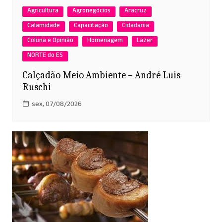
Agricultura
Agronegócios
Aracruz
Calamidade
Capacitação
Cidadania
Coluna e Opinião
Homenagem
Lazer
NORTE do ES
Calçadão Meio Ambiente – André Luis
Ruschi
sex, 07/08/2026