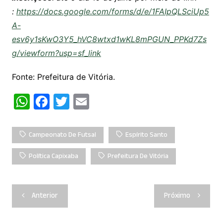
:
https://docs.google.com/forms/d/e/1FAIpQLSciUp5
A-
esv6y1sKwO3Y5_hVC8wtxd1wKL8mPGUN_PPKd7Zs
g/viewform?usp=sf_link
Fonte: Prefeitura de Vitória.
W
F
T
E
h
a
w
m
at
c
itt
ai
Campeonato De Futsal
Espírito Santo
s
e
er
l
Política Capixaba
Prefeitura De Vitória
A
b
p
o
Navegação
p
o
Anterior
Próximo
de
k
Post