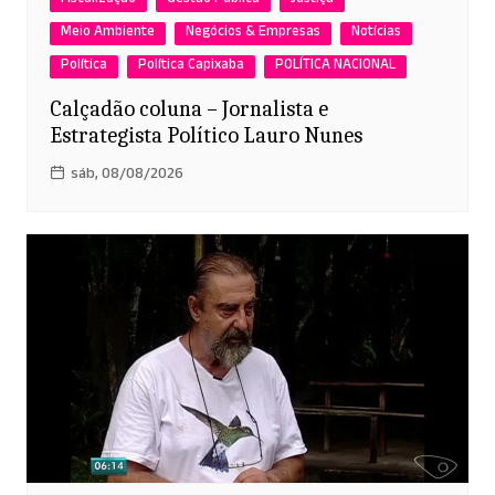
Fiscalização
Gestão Pública
Justiça
Meio Ambiente
Negócios & Empresas
Notícias
Política
Política Capixaba
POLÍTICA NACIONAL
Calçadão coluna – Jornalista e
Estrategista Político Lauro Nunes
sáb, 08/08/2026