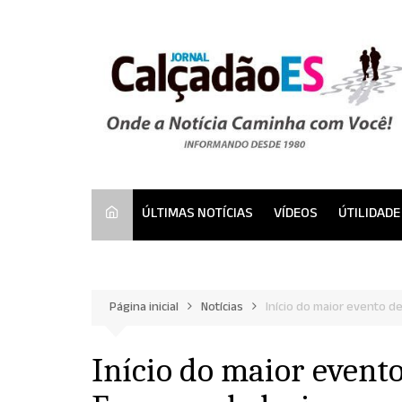
Ir
para
o
conteúdo
ÚLTIMAS NOTÍCIAS
VÍDEOS
ÚTILIDADE
Página inicial
Notícias
Início do maior evento 
Início do maior event