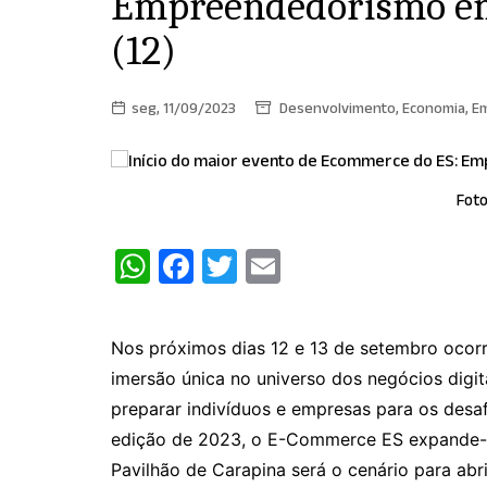
Empreendedorismo em 
(12)
seg, 11/09/2023
Desenvolvimento
,
Economia
,
E
Foto
W
F
T
E
h
a
w
m
at
c
itt
ai
Nos próximos dias 12 e 13 de setembro oco
s
e
er
l
imersão única no universo dos negócios digit
A
b
preparar indivíduos e empresas para os desa
p
o
edição de 2023, o E-Commerce ES expande-se
p
o
Pavilhão de Carapina será o cenário para abr