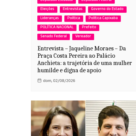
Deputado Estadual
Deputado Federal
Eleições
Entrevistas
Governo do Estado
Lideranças
Política
Política Capixaba
POLÍTICA NACIONAL
Prefeito
Senado Federal
Vereador
Entrevista – Jaqueline Moraes – Da
Praça Costa Pereira ao Palácio
Anchieta: a trajetória de uma mulher
humilde e digna de apoio
dom, 02/08/2026