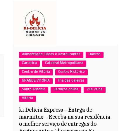
Alimentação, Bares e Restaurantes
Bairros
Cariacica
Catedral Metropolitana
Centro de Vitória
Centro Histórico
GRANDE VITÓRIA
Ilha das Caieiras
Santo Antônio
Serviços online
Vila Velha
Vitória
ki Delicia Express – Entrga de
marmitex – Receba na sua residência
o melhor serviço de entregas do
Restaurante e Churrascaria Ki