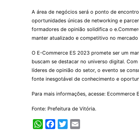
A área de negócios será o ponto de encontro
oportunidades únicas de networking e parceri
formadores de opinião solidifica o e.Comme
manter atualizado e competitivo no mercado d
O E-Commerce ES 2023 promete ser um marco 
buscam se destacar no universo digital. Co
líderes de opinião do setor, o evento se co
fonte inesgotável de conhecimento e oportun
Para mais informações, acesse: Ecommerce 
Fonte: Prefeitura de Vitória.
W
F
T
E
h
a
w
m