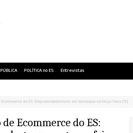
 PÚBLICA
POLÍTICA no ES
Entrevistas
de Ecommerce do ES: Empreendedorismo em destaque na terça-feira (12)
o de Ecommerce do ES: