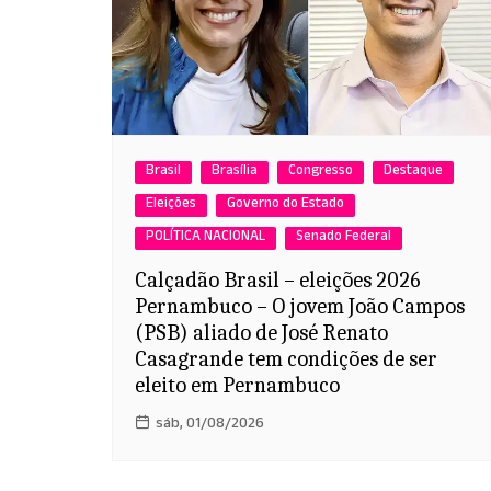
Brasil
Brasília
Congresso
Destaque
Eleições
Governo do Estado
POLÍTICA NACIONAL
Senado Federal
Calçadão Brasil – eleições 2026
Pernambuco – O jovem João Campos
(PSB) aliado de José Renato
Casagrande tem condições de ser
eleito em Pernambuco
sáb, 01/08/2026