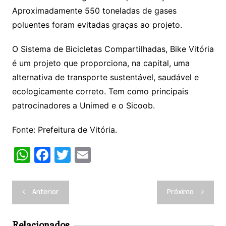
Aproximadamente 550 toneladas de gases
poluentes foram evitadas graças ao projeto.
O Sistema de Bicicletas Compartilhadas, Bike Vitória
é um projeto que proporciona, na capital, uma
alternativa de transporte sustentável, saudável e
ecologicamente correto. Tem como principais
patrocinadores a Unimed e o Sicoob.
Fonte: Prefeitura de Vitória.
W
F
T
E
h
a
w
m
at
c
itt
ai
Navegação
Anterior
Próximo
s
e
er
l
de
A
b
Post
Relacionados