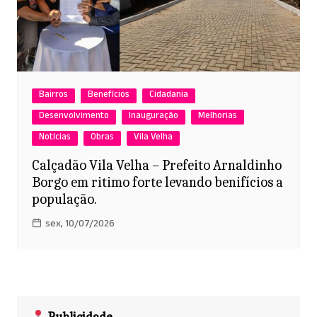
Bairros
Benefícios
Cidadania
Desenvolvimento
Inauguração
Melhorias
Notícias
Obras
Vila Velha
Calçadão Vila Velha – Prefeito Arnaldinho
Borgo em ritimo forte levando benifícios a
população.
sex, 10/07/2026