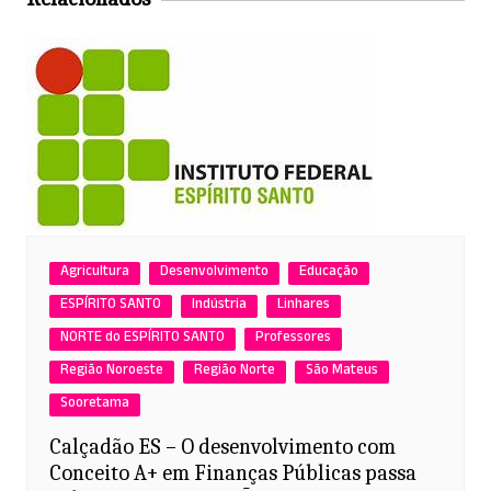
p
o
p
o
k
Agricultura
Desenvolvimento
Educação
ESPÍRITO SANTO
Indústria
Linhares
NORTE do ESPÍRITO SANTO
Professores
Região Noroeste
Região Norte
São Mateus
Sooretama
Calçadão ES – O desenvolvimento com
Conceito A+ em Finanças Públicas passa