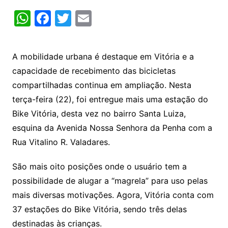
W
F
T
E
h
a
w
m
at
c
itt
ai
A mobilidade urbana é destaque em Vitória e a
s
e
er
l
capacidade de recebimento das bicicletas
A
b
compartilhadas continua em ampliação. Nesta
p
o
terça-feira (22), foi entregue mais uma estação do
p
o
Bike Vitória, desta vez no bairro Santa Luiza,
k
esquina da Avenida Nossa Senhora da Penha com a
Rua Vitalino R. Valadares.
São mais oito posições onde o usuário tem a
possibilidade de alugar a “magrela” para uso pelas
mais diversas motivações. Agora, Vitória conta com
37 estações do Bike Vitória, sendo três delas
destinadas às crianças.