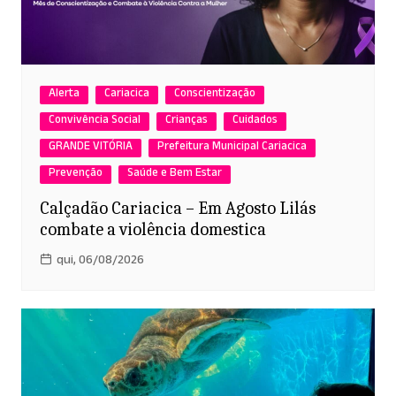
Alerta
Cariacica
Conscientização
Convivência Social
Crianças
Cuidados
GRANDE VITÓRIA
Prefeitura Municipal Cariacica
Prevenção
Saúde e Bem Estar
Calçadão Cariacica – Em Agosto Lilás
combate a violência domestica
qui, 06/08/2026