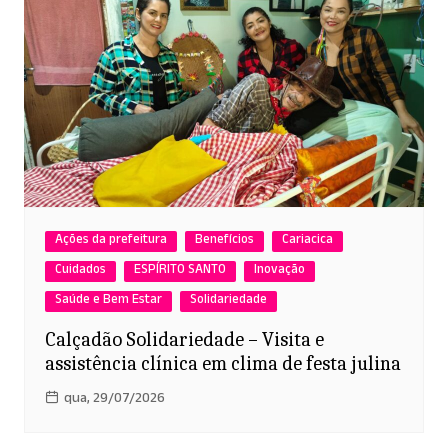
Ações da prefeitura
Benefícios
Cariacica
Cuidados
ESPÍRITO SANTO
Inovação
Saúde e Bem Estar
Solidariedade
Calçadão Solidariedade – Visita e
assistência clínica em clima de festa julina
qua, 29/07/2026