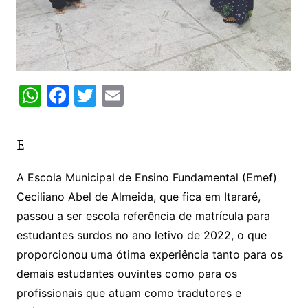
W
F
T
E
h
a
w
m
at
c
itt
ai
E
s
e
er
l
A
b
A Escola Municipal de Ensino Fundamental (Emef)
Ceciliano Abel de Almeida, que fica em Itararé,
p
o
passou a ser escola referência de matrícula para
p
o
estudantes surdos no ano letivo de 2022, o que
k
proporcionou uma ótima experiência tanto para os
demais estudantes ouvintes como para os
profissionais que atuam como tradutores e