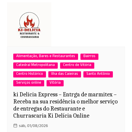
Alimentação, Bares e Restaurantes
Bairros
Catedral Metropolitana
Centro de Vitória
Centro Histórico
Ilha das Caieiras
Santo Antônio
Serviços online
Vitória
ki Delicia Express – Entrga de marmitex –
Receba na sua residência o melhor serviço
de entregas do Restaurante e
Churrascaria Ki Delícia Online
sáb, 01/08/2026