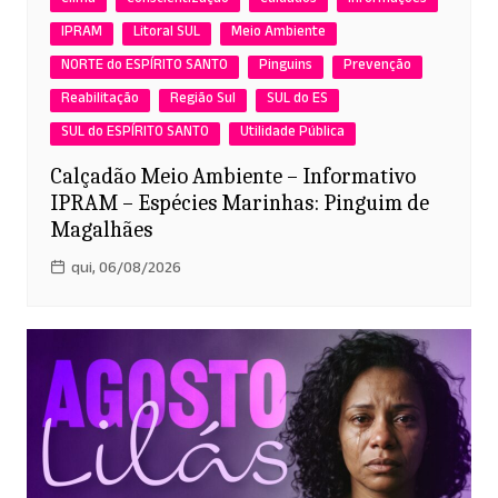
IPRAM
Litoral SUL
Meio Ambiente
NORTE do ESPÍRITO SANTO
Pinguins
Prevenção
Reabilitação
Região Sul
SUL do ES
SUL do ESPÍRITO SANTO
Utilidade Pública
Calçadão Meio Ambiente – Informativo
IPRAM – Espécies Marinhas: Pinguim de
Magalhães
qui, 06/08/2026