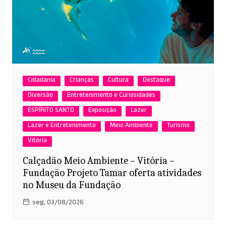
Cidadania
Crianças
Cultura
Destaque
Diversão
Entretenimento e Curiosidades
ESPÍRITO SANTO
Exposição
Lazer
Lazer e Entretenimento
Meio Ambiente
Turismo
Vitória
Calçadão Meio Ambiente – Vitória –
Fundação Projeto Tamar oferta atividades
no Museu da Fundação
seg, 03/08/2026