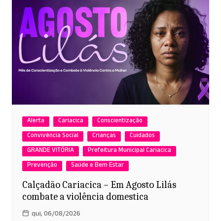
Alerta
Cariacica
Conscientização
Convivência Social
Crianças
Cuidados
GRANDE VITÓRIA
Prefeitura Municipal Cariacica
Prevenção
Saúde e Bem Estar
Calçadão Cariacica – Em Agosto Lilás
combate a violência domestica
qui, 06/08/2026