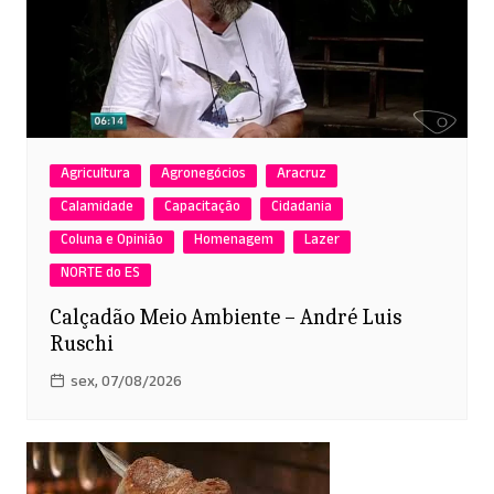
Agricultura
Agronegócios
Aracruz
Calamidade
Capacitação
Cidadania
Coluna e Opinião
Homenagem
Lazer
NORTE do ES
Calçadão Meio Ambiente – André Luis
Ruschi
sex, 07/08/2026