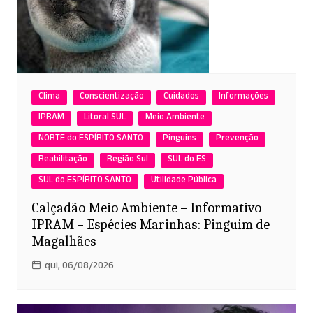
Clima
Conscientização
Cuidados
Informações
IPRAM
Litoral SUL
Meio Ambiente
NORTE do ESPÍRITO SANTO
Pinguins
Prevenção
Reabilitação
Região Sul
SUL do ES
SUL do ESPÍRITO SANTO
Utilidade Pública
Calçadão Meio Ambiente – Informativo
IPRAM – Espécies Marinhas: Pinguim de
Magalhães
qui, 06/08/2026