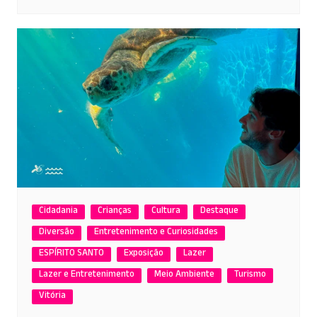
Cidadania
Crianças
Cultura
Destaque
Diversão
Entretenimento e Curiosidades
ESPÍRITO SANTO
Exposição
Lazer
Lazer e Entretenimento
Meio Ambiente
Turismo
Vitória