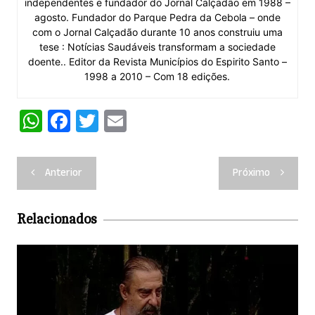
independentes e fundador do Jornal Calçadão em 1988 –
agosto. Fundador do Parque Pedra da Cebola – onde
com o Jornal Calçadão durante 10 anos construiu uma
tese : Notícias Saudáveis transformam a sociedade
doente.. Editor da Revista Municípios do Espirito Santo –
1998 a 2010 – Com 18 edições.
W
F
T
E
h
a
w
m
at
c
itt
ai
Navegação
Anterior
Próximo
s
e
er
l
de
A
b
Post
Relacionados
p
o
p
o
k