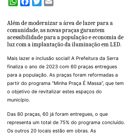
W
F
T
E
h
a
w
m
at
c
itt
ai
Além de modernizar a área de lazer para a
s
e
er
l
comunidade, as novas praças garantem
A
b
acessibilidade para a população e economia de
luz com a implantação da iluminação em LED.
p
o
p
o
Mais lazer e inclusão social! A Prefeitura da Serra
k
finaliza o ano de 2023 com 60 praças entregues
para a população. As praças foram reformadas a
partir do programa “Minha Praça É Massa”, que tem
o objetivo de revitalizar estes espaços do
município.
Das 80 praças, 60 já foram entregues, o que
representa um total de 75% do programa concluído.
Os outros 20 locais estão em obras. As