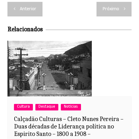
at
c
itt
ai
Navegação
Anterior
Próximo
s
e
er
l
de
A
b
Post
Relacionados
p
o
p
o
k
Cultura
Destaque
Notícias
Calçadão Culturas – Cleto Nunes Pereira –
Duas décadas de Liderança política no
Espirito Santo – 1800 a 1908 –