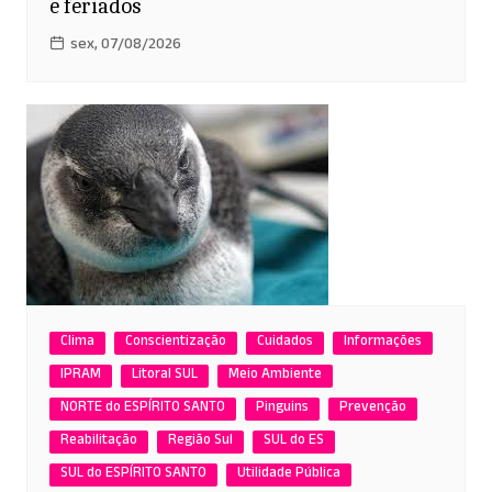
e feriados
sex, 07/08/2026
Clima
Conscientização
Cuidados
Informações
IPRAM
Litoral SUL
Meio Ambiente
NORTE do ESPÍRITO SANTO
Pinguins
Prevenção
Reabilitação
Região Sul
SUL do ES
SUL do ESPÍRITO SANTO
Utilidade Pública