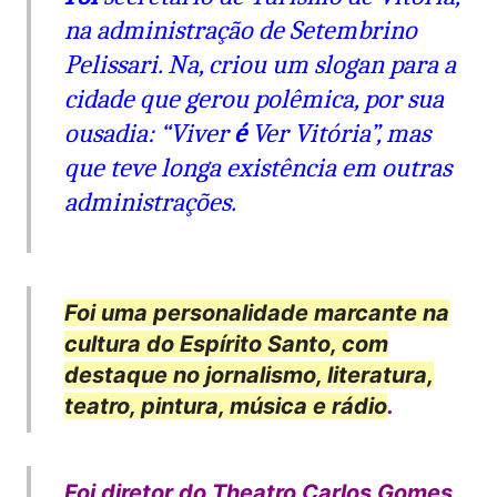
na administração de Setembrino
Pelissari. Na, criou um slogan para a
cidade que gerou polêmica, por sua
ousadia: “Viver
é
Ver Vitória”, mas
que teve longa existência em outras
administrações.
Foi uma personalidade marcante na
cultura do Espírito Santo, com
destaque no jornalismo, literatura,
teatro, pintura, música e rádio
.
Foi diretor do Theatro Carlos Gomes,