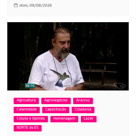
dom, 09/08/2026
Agricultura
Agronegócios
Aracruz
Calamidade
Capacitação
Cidadania
Coluna e Opinião
Homenagem
Lazer
NORTE do ES