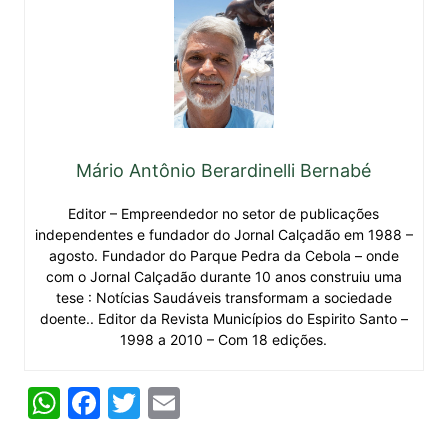
Mário Antônio Berardinelli Bernabé
Editor – Empreendedor no setor de publicações
independentes e fundador do Jornal Calçadão em 1988 –
agosto. Fundador do Parque Pedra da Cebola – onde
com o Jornal Calçadão durante 10 anos construiu uma
tese : Notícias Saudáveis transformam a sociedade
doente.. Editor da Revista Municípios do Espirito Santo –
1998 a 2010 – Com 18 edições.
W
F
T
E
h
a
w
m