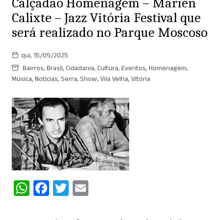
Calçadão Homenagem – Marien
Calixte – Jazz Vitória Festival que
será realizado no Parque Moscoso
qui, 15/05/2025
Bairros
,
Brasil
,
Cidadania
,
Cultura
,
Eventos
,
Homenagem
,
Música
,
Notícias
,
Serra
,
Show
,
Vila Velha
,
Vitória
W
F
T
E
h
a
w
m
at
c
itt
ai