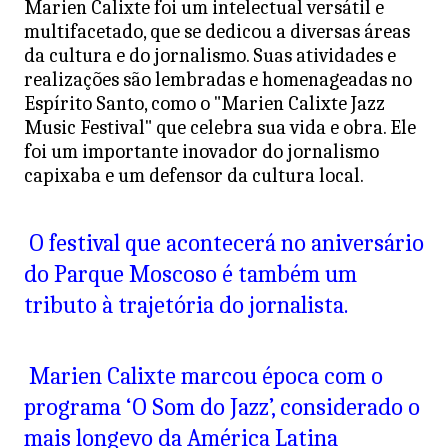
Marien Calixte foi um intelectual versátil e
s
e
er
l
multifacetado, que se dedicou a diversas áreas
A
b
da cultura e do jornalismo. Suas atividades e
realizações são lembradas e homenageadas no
p
o
Espírito Santo, como o "Marien Calixte Jazz
p
o
Music Festival" que celebra sua vida e obra. Ele
k
foi um importante inovador do jornalismo
capixaba e um defensor da cultura local.
O festival que acontecerá no aniversário
do Parque Moscoso é também um
tributo à trajetória do jornalista.
Marien Calixte marcou época com o
programa ‘O Som do Jazz’, considerado o
mais longevo da América Latina