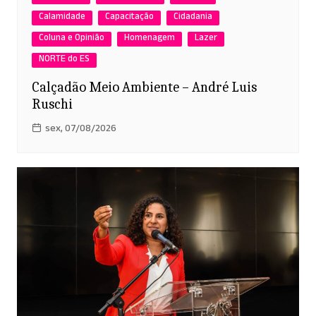
Calamidade
Capacitação
Cidadania
Coluna e Opinião
Homenagem
Lazer
NORTE do ES
Calçadão Meio Ambiente – André Luis
Ruschi
sex, 07/08/2026