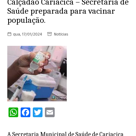
Calçadão Cariacica – Secretaria de
Saúde preparada para vacinar
população.
qua, 17/01/2024
Notícias
W
F
T
E
h
a
w
m
at
c
itt
ai
A Secretaria Municipal de Saúde de Cariacica