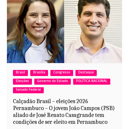
Brasil
Brasília
Congresso
Destaque
Eleições
Governo do Estado
POLÍTICA NACIONAL
Senado Federal
Calçadão Brasil – eleições 2026
Pernambuco – O jovem João Campos (PSB)
aliado de José Renato Casagrande tem
condições de ser eleito em Pernambuco