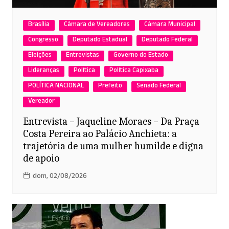
Brasília
Câmara de Vereadores
Câmara Municipal
Congresso
Deputado Estadual
Deputado Federal
Eleições
Entrevistas
Governo do Estado
Lideranças
Política
Política Capixaba
POLÍTICA NACIONAL
Prefeito
Senado Federal
Vereador
Entrevista – Jaqueline Moraes – Da Praça
Costa Pereira ao Palácio Anchieta: a
trajetória de uma mulher humilde e digna
de apoio
dom, 02/08/2026