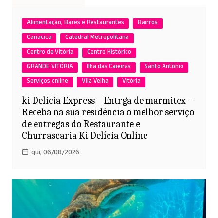
Alimentação, Bares e Restaurantes
Bairros
Cariacica
Catedral Metropolitana
Centro de Vitória
Centro Histórico
GRANDE VITÓRIA
Ilha das Caieiras
Santo Antônio
Serviços online
Vila Velha
Vitória
ki Delicia Express – Entrga de marmitex –
Receba na sua residência o melhor serviço
de entregas do Restaurante e
Churrascaria Ki Delícia Online
qui, 06/08/2026