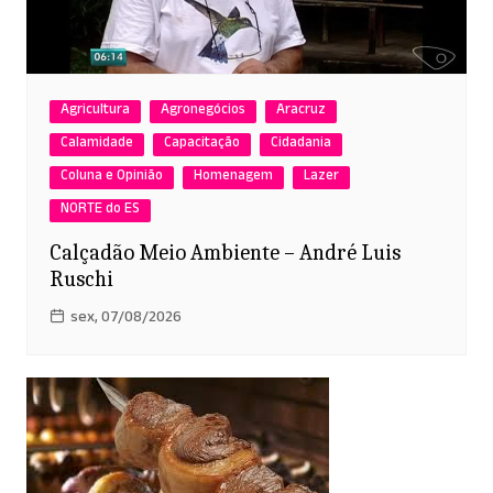
Agricultura
Agronegócios
Aracruz
Calamidade
Capacitação
Cidadania
Coluna e Opinião
Homenagem
Lazer
NORTE do ES
Calçadão Meio Ambiente – André Luis
Ruschi
sex, 07/08/2026