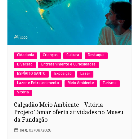
Cidadania
Crianças
Cultura
Destaque
Diversão
Entretenimento e Curiosidades
ESPÍRITO SANTO
Exposição
Lazer
Lazer e Entretenimento
Meio Ambiente
Turismo
Vitória
Calçadão Meio Ambiente – Vitória –
Projeto Tamar oferta atividades no Museu
da Fundação
seg, 03/08/2026