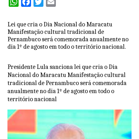
W
F
T
E
h
a
w
m
at
c
itt
ai
Lei que cria o Dia Nacional do Maracatu
s
e
er
l
Manifestação cultural tradicional de
A
b
Pernambuco será comemorada anualmente no
dia 1º de agosto em todo o território nacional.
p
o
p
o
Presidente Lula sanciona lei que cria o Dia
k
Nacional do Maracatu Manifestação cultural
tradicional de Pernambuco será comemorada
anualmente no dia 1º de agosto em todo o
território nacional