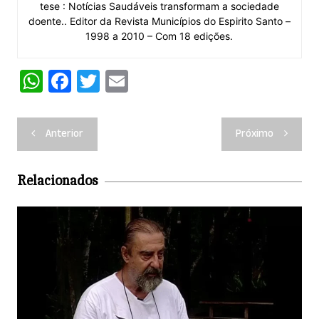
tese : Notícias Saudáveis transformam a sociedade
doente.. Editor da Revista Municípios do Espirito Santo –
1998 a 2010 – Com 18 edições.
W
F
T
E
h
a
w
m
at
c
itt
ai
Navegação
Anterior
Próximo
s
e
er
l
de
A
b
Post
Relacionados
p
o
p
o
k