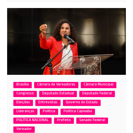
Brasília
Câmara de Vereadores
Câmara Municipal
Congresso
Deputado Estadual
Deputado Federal
Eleições
Entrevistas
Governo do Estado
Lideranças
Política
Política Capixaba
POLÍTICA NACIONAL
Prefeito
Senado Federal
Vereador