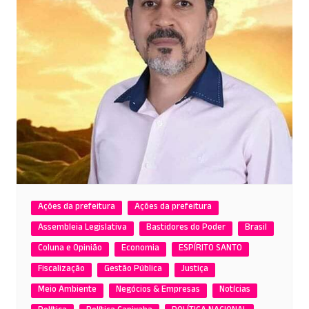
Ações da prefeitura
Ações da prefeitura
Assembleia Legislativa
Bastidores do Poder
Brasil
Coluna e Opinião
Economia
ESPÍRITO SANTO
Fiscalização
Gestão Pública
Justiça
Meio Ambiente
Negócios & Empresas
Notícias