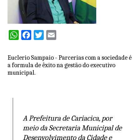
W
F
T
E
h
a
w
m
at
c
itt
ai
Euclerio Sampaio - Parcerias com a sociedade é
s
e
er
l
a formula de êxito na gestão do executivo
A
b
municipal.
p
o
p
o
k
A Prefeitura de Cariacica, por
meio da Secretaria Municipal de
Desenvolvimento da Cidade e