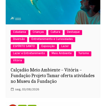
Cidadania
Crianças
Cultura
Destaque
Diversão
Entretenimento e Curiosidades
ESPÍRITO SANTO
Exposição
Lazer
Lazer e Entretenimento
Meio Ambiente
Turismo
Vitória
Calçadão Meio Ambiente – Vitória –
Fundação Projeto Tamar oferta atividades
no Museu da Fundação
seg, 03/08/2026