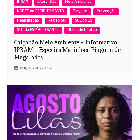
IPRAM
Litoral SUL
Meio Ambiente
NORTE do ESPÍRITO SANTO
Pinguins
Prevenção
Reabilitação
Região Sul
SUL do ES
SUL do ESPÍRITO SANTO
Utilidade Pública
Calçadão Meio Ambiente – Informativo
IPRAM – Espécies Marinhas: Pinguim de
Magalhães
qui, 06/08/2026