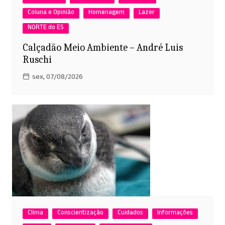
Coluna e Opinião
Homenagem
Lazer
NORTE do ES
Calçadão Meio Ambiente – André Luis
Ruschi
sex, 07/08/2026
Clima
Conscientização
Cuidados
Informações