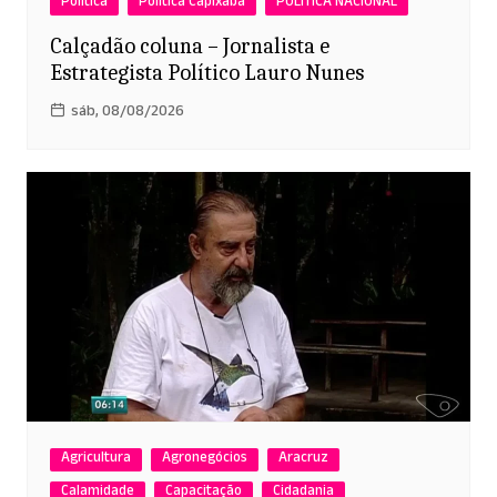
Política
Política Capixaba
POLÍTICA NACIONAL
Calçadão coluna – Jornalista e
Estrategista Político Lauro Nunes
sáb, 08/08/2026
Agricultura
Agronegócios
Aracruz
Calamidade
Capacitação
Cidadania