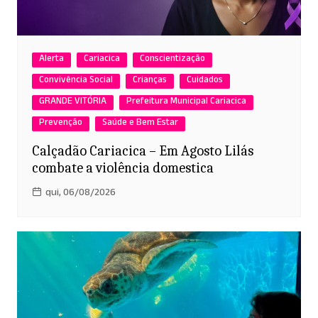
Alerta
Cariacica
Conscientização
Convivência Social
Crianças
Cuidados
GRANDE VITÓRIA
Prefeitura Municipal Cariacica
Prevenção
Saúde e Bem Estar
Calçadão Cariacica – Em Agosto Lilás
combate a violência domestica
qui, 06/08/2026