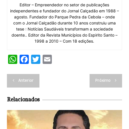
Editor – Empreendedor no setor de publicações
independentes e fundador do Jornal Calçadão em 1988 –
agosto. Fundador do Parque Pedra da Cebola – onde
com o Jornal Calçadão durante 10 anos construiu uma
tese : Notícias Saudáveis transformam a sociedade
doente.. Editor da Revista Municípios do Espirito Santo –
1998 a 2010 – Com 18 edições.
W
F
T
E
h
a
w
m
at
c
itt
ai
Navegação
Anterior
Próximo
s
e
er
l
de
A
b
Post
Relacionados
p
o
p
o
k