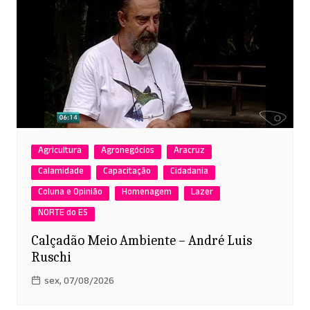
k
Agricultura
Agronegócios
Aracruz
Calamidade
Capacitação
Cidadania
Coluna e Opinião
Homenagem
Lazer
NORTE do ES
Calçadão Meio Ambiente – André Luis
Ruschi
sex, 07/08/2026