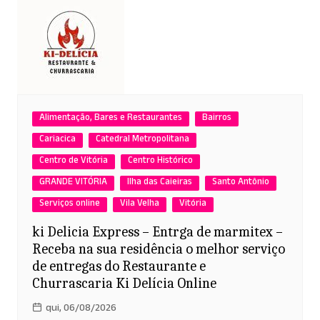
Alimentação, Bares e Restaurantes
Bairros
Cariacica
Catedral Metropolitana
Centro de Vitória
Centro Histórico
GRANDE VITÓRIA
Ilha das Caieiras
Santo Antônio
Serviços online
Vila Velha
Vitória
ki Delicia Express – Entrga de marmitex –
Receba na sua residência o melhor serviço
de entregas do Restaurante e
Churrascaria Ki Delícia Online
qui, 06/08/2026