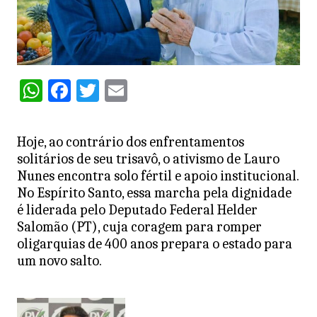
W
F
T
E
h
a
w
m
at
c
itt
ai
Hoje, ao contrário dos enfrentamentos
s
e
er
l
solitários de seu trisavô, o ativismo de Lauro
A
b
Nunes encontra solo fértil e apoio institucional.
No Espírito Santo, essa marcha pela dignidade
p
o
é liderada pelo Deputado Federal Helder
p
o
Salomão (PT), cuja coragem para romper
k
oligarquias de 400 anos prepara o estado para
um novo salto.