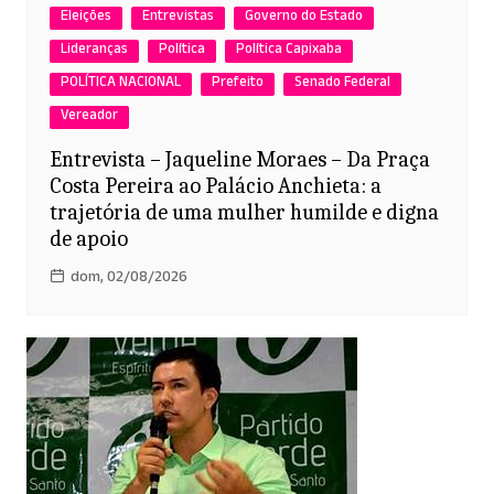
Eleições
Entrevistas
Governo do Estado
Lideranças
Política
Política Capixaba
POLÍTICA NACIONAL
Prefeito
Senado Federal
Vereador
Entrevista – Jaqueline Moraes – Da Praça
Costa Pereira ao Palácio Anchieta: a
trajetória de uma mulher humilde e digna
de apoio
dom, 02/08/2026