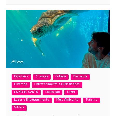
Cidadania
Crianças
Cultura
Destaque
Diversão
Entretenimento e Curiosidades
ESPÍRITO SANTO
Exposição
Lazer
Lazer e Entretenimento
Meio Ambiente
Turismo
Vitória