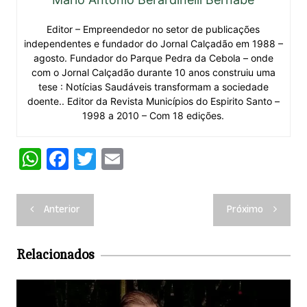
Editor – Empreendedor no setor de publicações
independentes e fundador do Jornal Calçadão em 1988 –
agosto. Fundador do Parque Pedra da Cebola – onde
com o Jornal Calçadão durante 10 anos construiu uma
tese : Notícias Saudáveis transformam a sociedade
doente.. Editor da Revista Municípios do Espirito Santo –
1998 a 2010 – Com 18 edições.
W
F
T
E
h
a
w
m
at
c
itt
ai
Navegação
Anterior
Próximo
s
e
er
l
de
A
b
Post
Relacionados
p
o
p
o