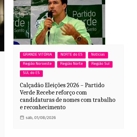
GRANDE VITÓRIA
NORTE do ES
Notícias
Região Noroeste
Região Norte
Região Sul
SUL do ES
Calçadão Eleições 2026 – Partido
Verde Recebe reforço com
candidaturas de nomes com trabalho
e reconhecimento
sáb, 01/08/2026