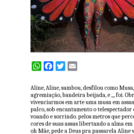
W
F
T
E
h
a
w
m
at
c
itt
ai
Aline, Aline, sambou, desfilou como Mus
s
e
er
l
agremiação, bandeira beijada, e ,,, foi. 
A
b
vivenciarmos em arte uma musa em assas c
palco, sob encantamento o telespectador 
p
o
voando e sorrindo. pelos metros que perco
p
o
cores de suas assas libertando a alma e
k
oh Mãe, pede a Deus pra passarela Aline 