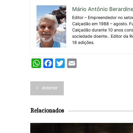
Mário Antônio Berardine
Editor – Empreendedor no seto
Calçadão em 1988 – agosto. F
Calçadão durante 10 anos cons
sociedade doente.. Editor da R
18 edições.
W
F
T
E
h
a
w
m
at
c
itt
ai
Navegação
Anterior
s
e
er
l
de
A
b
Post
p
o
Relacionados
p
o
k