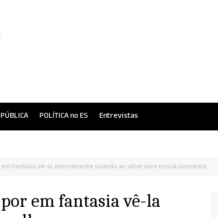
 PÚBLICA
POLÍTICA no ES
Entrevistas
or em fantasia vê-la eternamente voando ao olhar para nossa passarela
 por em fantasia vê-la