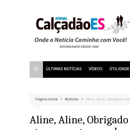
Ir
para
o
conteúdo
ÚLTIMAS NOTÍCIAS
VÍDEOS
ÚTILIDADE
Página inicial
Notícias
Aline, Aline, Obrigado p
Aline, Aline, Obrigado