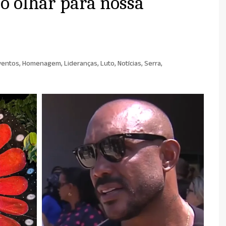
o olhar para nossa
ventos
,
Homenagem
,
Lideranças
,
Luto
,
Notícias
,
Serra
,