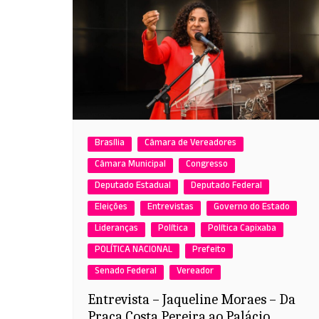
Brasília
Câmara de Vereadores
Câmara Municipal
Congresso
Deputado Estadual
Deputado Federal
Eleições
Entrevistas
Governo do Estado
Lideranças
Política
Política Capixaba
POLÍTICA NACIONAL
Prefeito
Senado Federal
Vereador
Entrevista – Jaqueline Moraes – Da
Praça Costa Pereira ao Palácio