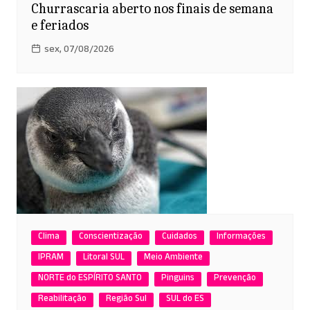
Churrascaria aberto nos finais de semana
e feriados
sex, 07/08/2026
Clima
Conscientização
Cuidados
Informações
IPRAM
Litoral SUL
Meio Ambiente
NORTE do ESPÍRITO SANTO
Pinguins
Prevenção
Reabilitação
Região Sul
SUL do ES