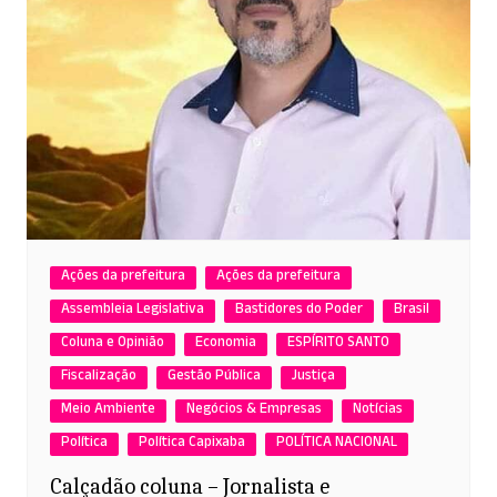
Ações da prefeitura
Ações da prefeitura
Assembleia Legislativa
Bastidores do Poder
Brasil
Coluna e Opinião
Economia
ESPÍRITO SANTO
Fiscalização
Gestão Pública
Justiça
Meio Ambiente
Negócios & Empresas
Notícias
Política
Política Capixaba
POLÍTICA NACIONAL
Calçadão coluna – Jornalista e