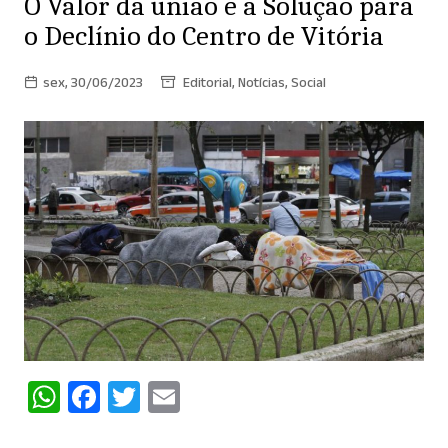
O Valor da união é a Solução para
o Declínio do Centro de Vitória
sex, 30/06/2023
Editorial
,
Notícias
,
Social
W
F
T
E
h
a
w
m