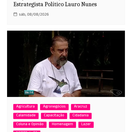
Estrategista Político Lauro Nunes
sáb, 08/08/2026
Agricultura
Agronegócios
Aracruz
Calamidade
Capacitação
Cidadania
Coluna e Opinião
Homenagem
Lazer