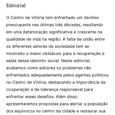
at
c
itt
ai
Editorial
s
e
er
l
A
b
O Centro de Vitória tem enfrentado um declínio
preocupante nas últimas três décadas, resultando
p
o
em uma deterioração significativa e crescente na
p
o
qualidade de vida na região. A falta de união entre
k
os diferentes setores da sociedade tem se
mostrado o maior obstáculo para a recuperação e
saída desse labirinto social. Neste editorial,
avaliamos como editores os problemas não
enfrentados adequadamente pelos agentes políticos
no Centro de Vitória, destacando a importância da
cooperação e da liderança responsável para
enfrentar esses desafios. Além disso,
apresentaremos propostas para alertar a população
dos equívocos no centro da cidade e restaurar sua