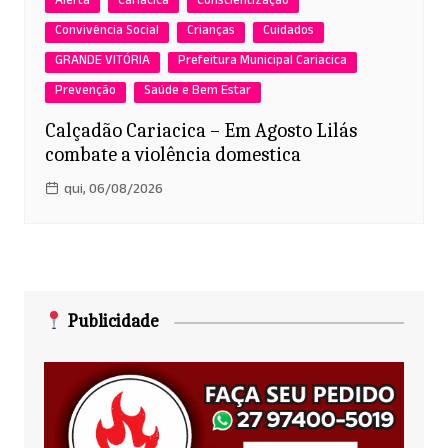
Alerta
Cariacica
Conscientização
Convivência Social
Crianças
Cuidados
GRANDE VITÓRIA
Prefeitura Municipal Cariacica
Prevenção
Saúde e Bem Estar
Calçadão Cariacica – Em Agosto Lilás
combate a violência domestica
qui, 06/08/2026
Publicidade