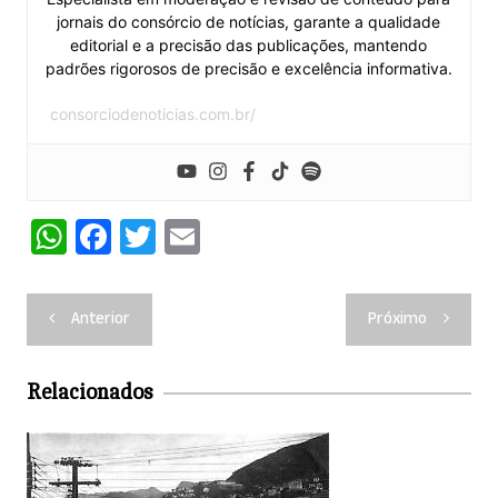
jornais do consórcio de notícias, garante a qualidade
editorial e a precisão das publicações, mantendo
padrões rigorosos de precisão e excelência informativa.
consorciodenoticias.com.br/
W
F
T
E
h
a
w
m
at
c
itt
ai
Navegação
Anterior
Próximo
s
e
er
l
de
A
b
Post
Relacionados
p
o
p
o
k