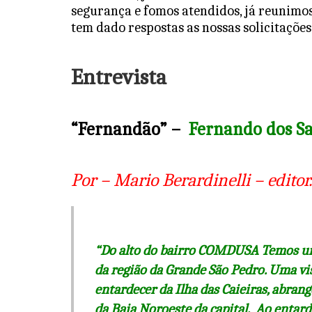
p
o
segurança e fomos atendidos, já reunimos
k
tem dado respostas as nossas solicitações
Entrevista
“Fernandão” –
Fernando dos S
Por – Mario Berardinelli – editor.
“Do alto do bairro COMDUSA Temos um 
da região da Grande São Pedro. Uma vi
entardecer da Ilha das Caieiras, abran
da Baia Noroeste da capital. Ao entard