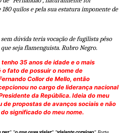
 de “Fernandão”, naturalmente foi
e 180 quilos e pela sua estatura imponente de
sem dúvida teria vocação de fugilista pêso
 que seja flamenguista. Rubro Negro.
, tenho 35 anos de idade e o mais
o fato de possuir o nome de
nando Collor de Mello, então
cepcionou no cargo de liderança nacional
 Presidente da República. Ideia do meu
ou de propostas de avanços sociais e não
 do significado do meu nome.
a paz
“, “
o que ousa viajar
“, “
viajante corajoso
“. Forte,