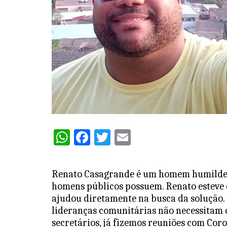
W
F
T
E
h
a
w
m
at
c
itt
ai
Renato Casagrande é um homem humilde, 
s
e
er
l
homens públicos possuem. Renato esteve c
A
b
ajudou diretamente na busca da solução.
lideranças comunitárias não necessitam 
p
o
secretários, já fizemos reuniões com Cor