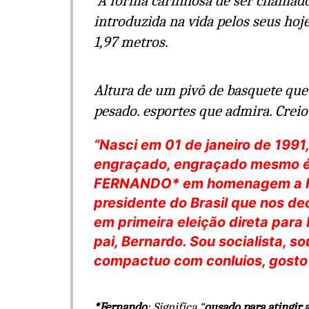
A forma carinhosa de ser chamado
introduzida na vida pelos seus hoj
1,97 metros.
Altura de um pivô de basquete que 
pesado. esportes que admira. Creio
“Nasci em 01 de janeiro de 1991
engraçado, engraçado mesmo é 
FERNANDO* em homenagem a Fer
presidente do Brasil que nos de
em primeira eleição direta para
pai, Bernardo. Sou socialista, s
compactuo com conluios, gosto
*Fernando
: Significa “
ousado para atingir 