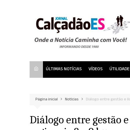
Ir
para
o
conteúdo
ÚLTIMAS NOTÍCIAS
VÍDEOS
ÚTILIDADE
Página inicial
Notícias
Diálogo entre gestão e l
Diálogo entre gestão e