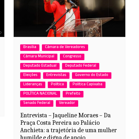
Brasília
Câmara de Vereadores
Câmara Municipal
Congresso
Deputado Estadual
Deputado Federal
Eleições
Entrevistas
Governo do Estado
Lideranças
Política
Política Capixaba
POLÍTICA NACIONAL
Prefeito
Senado Federal
Vereador
Entrevista – Jaqueline Moraes – Da
Praça Costa Pereira ao Palácio
Anchieta: a trajetória de uma mulher
humilde e digna de apoio