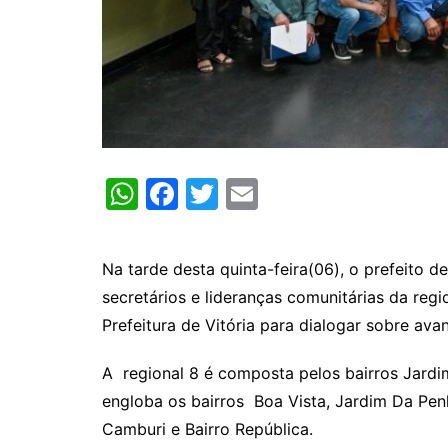
W
F
T
E
h
a
w
m
at
c
itt
ai
Na tarde desta quinta-feira(06), o prefeito d
s
e
er
l
secretários e lideranças comunitárias da regi
A
b
Prefeitura de Vitória para dialogar sobre a
p
o
A regional 8 é composta pelos bairros Jardim
p
o
engloba os bairros Boa Vista, Jardim Da Pen
k
Camburi e Bairro República.