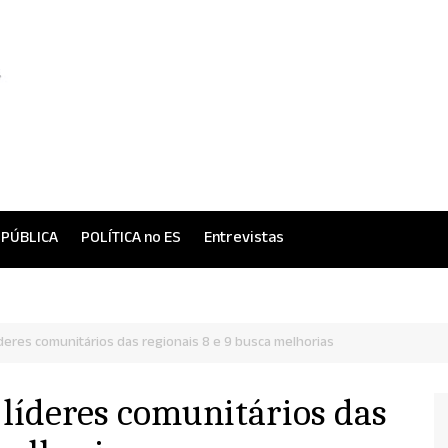
 PÚBLICA
POLÍTICA no ES
Entrevistas
íderes comunitários das regionais 8 e 9 busca melhorias
 líderes comunitários das