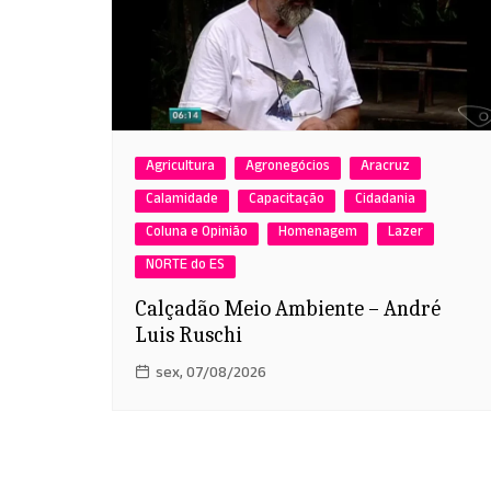
Agricultura
Agronegócios
Aracruz
Calamidade
Capacitação
Cidadania
Coluna e Opinião
Homenagem
Lazer
NORTE do ES
Calçadão Meio Ambiente – André
Luis Ruschi
sex, 07/08/2026