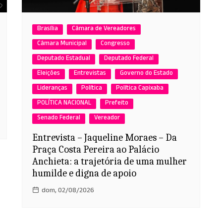
Brasília
Câmara de Vereadores
Câmara Municipal
Congresso
Deputado Estadual
Deputado Federal
Eleições
Entrevistas
Governo do Estado
Lideranças
Política
Política Capixaba
POLÍTICA NACIONAL
Prefeito
Senado Federal
Vereador
Entrevista – Jaqueline Moraes – Da
Praça Costa Pereira ao Palácio
Anchieta: a trajetória de uma mulher
humilde e digna de apoio
dom, 02/08/2026