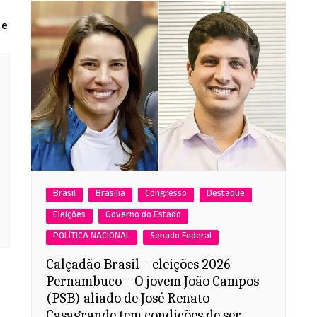
Brasil
Brasília
Congresso
Destaque
Eleições
Governo do Estado
POLÍTICA NACIONAL
Senado Federal
Calçadão Brasil – eleições 2026
Pernambuco – O jovem João Campos
(PSB) aliado de José Renato
Casagrande tem condições de ser