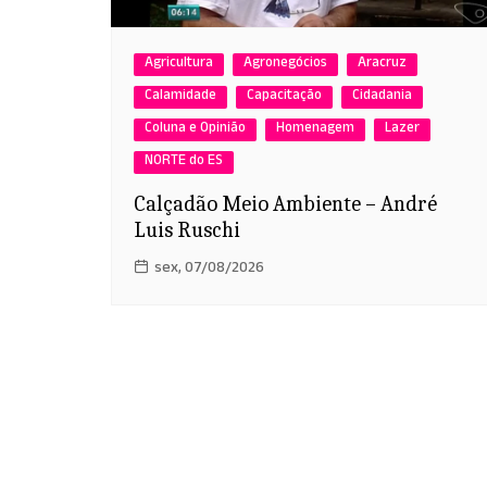
Agricultura
Agronegócios
Aracruz
Calamidade
Capacitação
Cidadania
Coluna e Opinião
Homenagem
Lazer
NORTE do ES
Calçadão Meio Ambiente – André
Luis Ruschi
sex, 07/08/2026