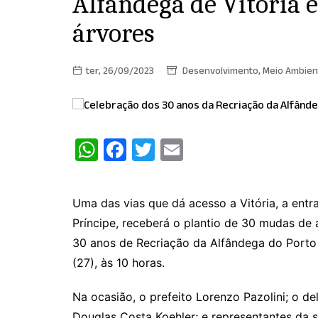
Alfândega de Vitória 
árvores
ter, 26/09/2023
Desenvolvimento
,
Meio Ambien
W
F
T
E
h
a
w
m
at
c
itt
ai
Uma das vias que dá acesso a Vitória, a entra
s
e
er
l
Príncipe, receberá o plantio de 30 mudas d
A
b
30 anos de Recriação da Alfândega do Porto d
p
o
(27), às 10 horas.
p
o
Na ocasião, o prefeito Lorenzo Pazolini; o de
k
Douglas Costa Koehler; e representantes da s