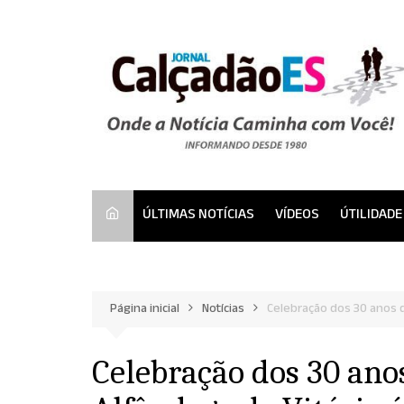
Ir
para
o
conteúdo
ÚLTIMAS NOTÍCIAS
VÍDEOS
ÚTILIDADE
Página inicial
Notícias
Celebração dos 30 anos d
Celebração dos 30 ano