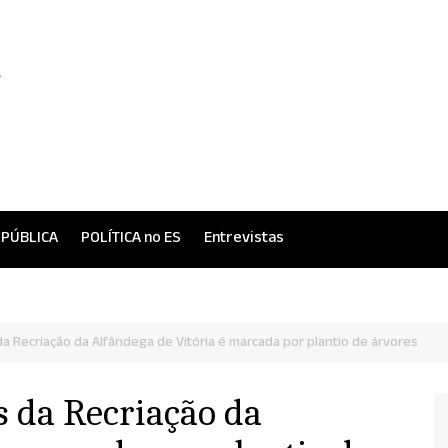
 PÚBLICA
POLÍTICA no ES
Entrevistas
a Recriação da Alfândega de Vitória é marcada por plantio de árvores
s da Recriação da