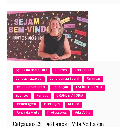
Ações da prefeitura
Bairros
Cobilândia
Conscientização
Convivência Social
Crianças
Desenvonvimento
Educação
ESPÍRITO SANTO
Eventos
Feriado
GRANDE VITÓRIA
Homenagem
Interlagos
Música
Ponta da Fruta
Professores
Vila Velha
Calçadão ES – 491 anos – Vila Velha em