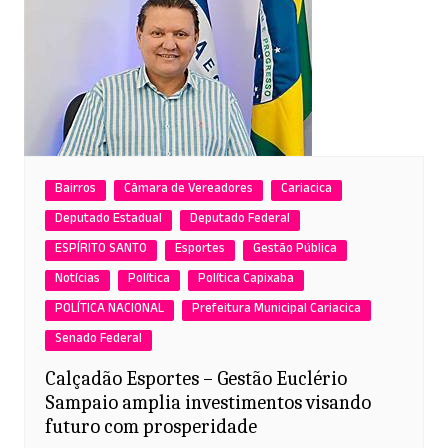
Bairros
Câmara de Vereadores
Cariacica
Deputado Estadual
Deputado Federal
ESPÍRITO SANTO
Esportes
Gestão Pública
Notícias
Política
Política Capixaba
POLÍTICA NACIONAL
Prefeitura Municipal Cariacica
Senado Federal
Calçadão Esportes – Gestão Euclério
Sampaio amplia investimentos visando
futuro com prosperidade