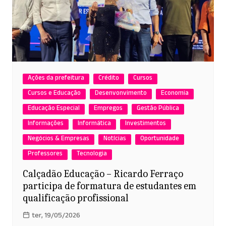
Ações da prefeitura
Crédito
Cursos
Cursos e Educação
Desenvonvimento
Economia
Educação Especial
Empregos
Gestão Pública
Informações
Informática
Investimentos
Negócios & Empresas
Notícias
Oportunidade
Professores
Tecnologia
Calçadão Educação – Ricardo Ferraço
participa de formatura de estudantes em
qualificação profissional
ter, 19/05/2026