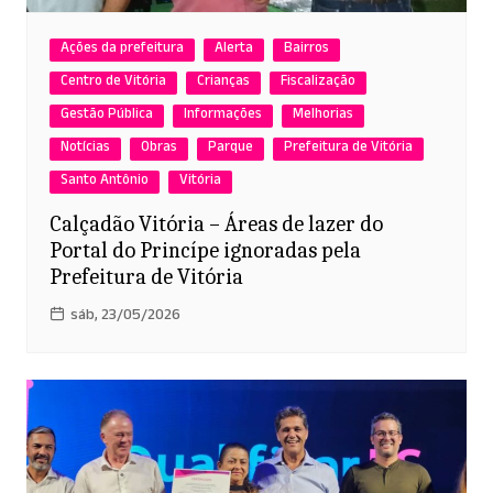
Ações da prefeitura
Alerta
Bairros
Centro de Vitória
Crianças
Fiscalização
Gestão Pública
Informações
Melhorias
Notícias
Obras
Parque
Prefeitura de Vitória
Santo Antônio
Vitória
Calçadão Vitória – Áreas de lazer do
Portal do Princípe ignoradas pela
Prefeitura de Vitória
sáb, 23/05/2026