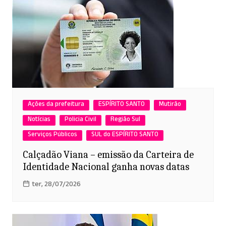
Ações da prefeitura
ESPÍRITO SANTO
Mutirão
Notícias
Policia Civil
Região Sul
Serviços Públicos
SUL do ESPÍRITO SANTO
Calçadão Viana – emissão da Carteira de
Identidade Nacional ganha novas datas
ter, 28/07/2026