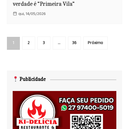
verdade é “Primeira Vila”
qui, 14/05/2026
Paginação
1
2
3
…
36
Próximo
de
posts
Publicidade