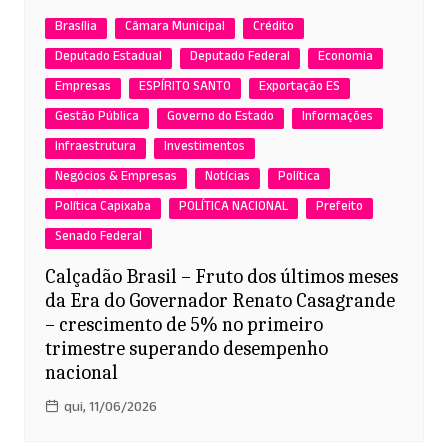
Brasília
Câmara Municipal
Crédito
Deputado Estadual
Deputado Federal
Economia
Empresas
ESPÍRITO SANTO
Exportação ES
Gestão Pública
Governo do Estado
Informações
Infraestrutura
Investimentos
Negócios & Empresas
Notícias
Política
Política Capixaba
POLÍTICA NACIONAL
Prefeito
Senado Federal
Calçadão Brasil – Fruto dos últimos meses
da Era do Governador Renato Casagrande
– crescimento de 5% no primeiro
trimestre superando desempenho
nacional
qui, 11/06/2026