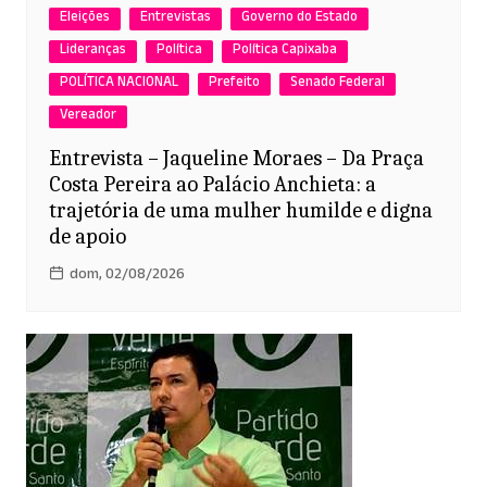
Eleições
Entrevistas
Governo do Estado
Lideranças
Política
Política Capixaba
POLÍTICA NACIONAL
Prefeito
Senado Federal
Vereador
Entrevista – Jaqueline Moraes – Da Praça
Costa Pereira ao Palácio Anchieta: a
trajetória de uma mulher humilde e digna
de apoio
dom, 02/08/2026