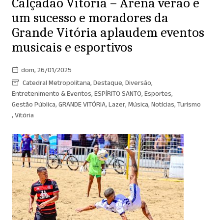
Calçadão Vitória – Arena verão é
um sucesso e moradores da
Grande Vitória aplaudem eventos
musicais e esportivos
dom, 26/01/2025
Catedral Metropolitana
,
Destaque
,
Diversão
,
Entretenimento & Eventos
,
ESPÍRITO SANTO
,
Esportes
,
Gestão Pública
,
GRANDE VITÓRIA
,
Lazer
,
Música
,
Notícias
,
Turismo
,
Vitória