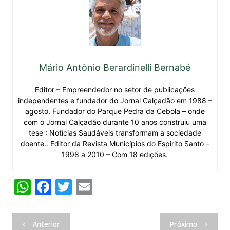
Mário Antônio Berardinelli Bernabé
Editor – Empreendedor no setor de publicações
independentes e fundador do Jornal Calçadão em 1988 –
agosto. Fundador do Parque Pedra da Cebola – onde
com o Jornal Calçadão durante 10 anos construiu uma
tese : Notícias Saudáveis transformam a sociedade
doente.. Editor da Revista Municípios do Espirito Santo –
1998 a 2010 – Com 18 edições.
W
F
T
E
h
a
w
m
at
c
itt
ai
Navegação
Anterior
Próximo