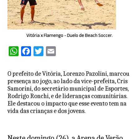
Vitória x Flamengo - Duelo de Beach Soccer.
W
F
T
E
h
a
w
m
at
c
itt
ai
O prefeito de Vitória, Lorenzo Pazolini, marcou
s
e
er
l
presença no jogo, ao lado da vice-prefeita, Cris
A
b
Samorini, do secretário municipal de Esportes,
Rodrigo Ronchi, e de lideranças comunitárias.
p
o
Ele destacou o impacto que esse evento tem na
p
o
vida das crianças e dos jovens.
k
Neste domingo (26), a Arena de Verão,